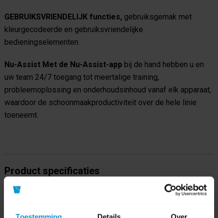
GEBRUIKSVRIENDELIJK functies,
gebruiksgemak met
kleurgecodeerde en gebruiksvriendelijke
bedieningselementen.
Nu-Assist Met de Nu-Assist-app
bij de hand hebben u en
uw team 24/7 toegang tot meertalige training,
probleemoplossing en onderhoudsinhoud vanaf elk apparaat,
waardoor de schoonmaakproductiviteit over de hele linie
toeneemt.
Product specificaties
Artikelnummer
916863
Toestemming
Details
Over