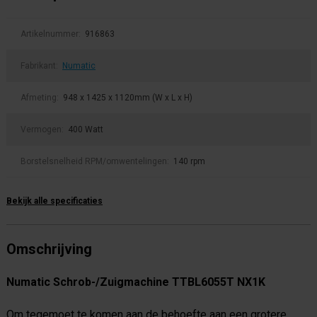
Artikelnummer:
916863
Fabrikant:
Numatic
Afmeting:
948 x 1425 x 1120mm (W x L x H)
Vermogen:
400 Watt
Borstelsnelheid RPM/omwentelingen:
140 rpm
Bekijk alle specificaties
Omschrijving
Numatic Schrob-/Zuigmachine TTBL6055T NX1K
Om tegemoet te komen aan de behoefte aan een grotere