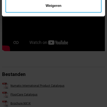
Weigeren
Bestanden
Numatic International Product Catalogus
FloorCare Catalogus
Brochure NX1K