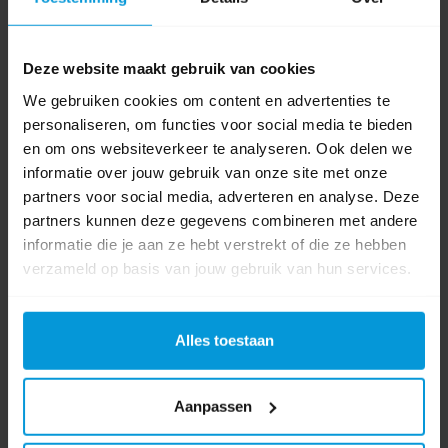
Fabrikant:
Numatic
Afmeting
948 x 1425 x 1120mm (W x L x H)
Deze website maakt gebruik van cookies
Vermogen
400 Watt
We gebruiken cookies om content en advertenties te
personaliseren, om functies voor social media te bieden
Borstelsnelheid
en om ons websiteverkeer te analyseren. Ook delen we
140 rpm
RPM/omwentelingen
informatie over jouw gebruik van onze site met onze
partners voor social media, adverteren en analyse. Deze
Product labels
partners kunnen deze gegevens combineren met andere
informatie die je aan ze hebt verstrekt of die ze hebben
verzameld op basis van jouw gebruik van hun services.
Numatic
(206)
,
Schrobzuigmachine
(36)
,
tractie
(2)
,
schrobmachine
(14)
,
916863
(1)
,
nx1k
(7)
,
tbl6055t
(1)
Alles toestaan
Video's
Aanpassen