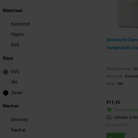
Materiaal
Kunststof
Plastic
Avodesch Dame
RVS
Verbandzak Dis
Kleur
Artikelnummer:
43
RVS
Materiaal:
Kunstst
Wit
Kleur:
Wit
Zwart
€11,16
Merken
Direct leverba
Ophalen in Wi
Diversey
Exclusief btw.
Santral