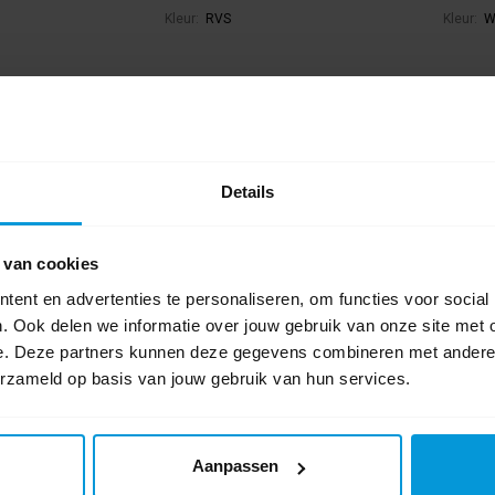
Kleur:
RVS
Kleur:
W
€38,14
€12,48
ar
Direct leverbaar
Dire
jchen is mogelijk.
Ophalen in Wijchen is mogelijk.
Oph
Exclusief btw.
Exclusie
Details
 van cookies
ent en advertenties te personaliseren, om functies voor social
. Ook delen we informatie over jouw gebruik van onze site met 
e. Deze partners kunnen deze gegevens combineren met andere i
erzameld op basis van jouw gebruik van hun services.
Aanpassen