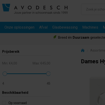
Onze oplossingen
Afval
Glasbewassing
Machines
M
Breed én
Duurzaam
geselecte
Assortim
Prijsbereik
Dames Hy
Min:
€4,00
Max:
€45,00
4
45
Beschikbaarheid
Op voorraad