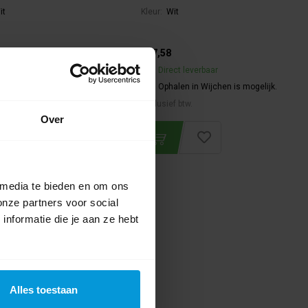
it
Kleur:
Wit
€37,58
ct leverbaar
Direct leverbaar
alen in Wijchen is mogelijk.
Ophalen in Wijchen is mogelijk.
f btw.
Exclusief btw.
Over
 media te bieden en om ons
onze partners voor social
nformatie die je aan ze hebt
Alles toestaan