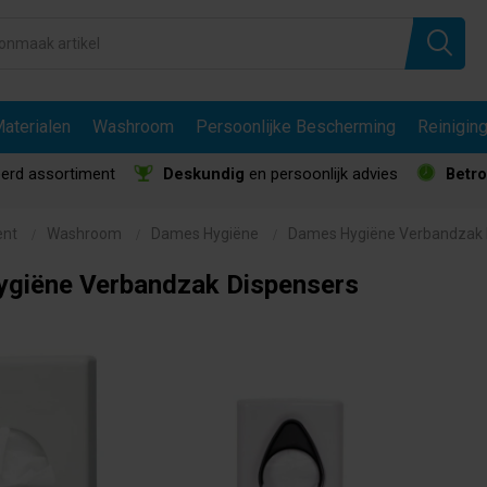
aterialen
Washroom
Persoonlijke Bescherming
Reinigin
erd assortiment
Deskundig
en persoonlijk advies
Betr
ent
Washroom
Dames Hygiëne
Dames Hygiëne Verbandzak 
giëne Verbandzak Dispensers