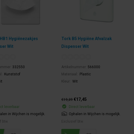
 HB1 Hygiënezakjes
Tork B5 Hygiëne Afvalzak
ser Wit
Dispenser Wit
nummer:
332550
Artikelnummer:
566000
l:
Kunststof
Materiaal:
Plastic
it
Kleur:
Wit
€17,45
€19,39
ct leverbaar
Direct leverbaar
alen in Wijchen is mogelijk.
Ophalen in Wijchen is mogelijk.
f btw.
Exclusief btw.