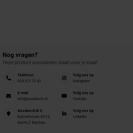
Nog vragen?
Onze product specialisten staan voor je klaar!
Telefoon
Volg ons op
024 372 72 92
Instagram
E-mail
Volg ons op
info@avodesch.nl
Youtube
Avodesch B.V.
Volg ons op
Bijsterhuizen 50-12
Linkedin
6604 LZ Wijchen