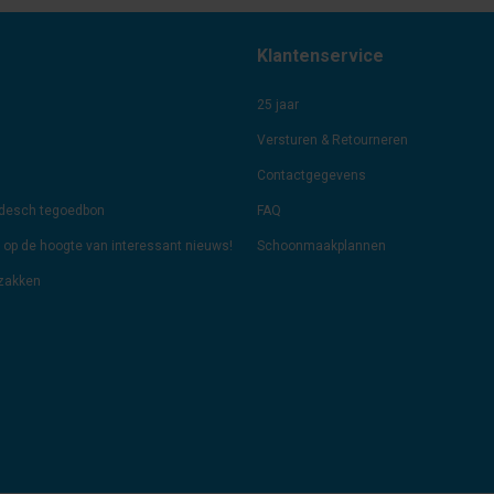
Klantenservice
25 jaar
Versturen & Retourneren
Contactgegevens
odesch tegoedbon
FAQ
jf op de hoogte van interessant nieuws!
Schoonmaakplannen
lzakken