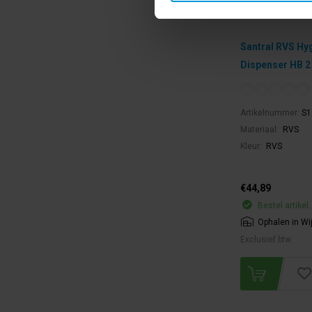
Santral RVS Hy
Dispenser HB 2
Artikelnummer:
S1
Materiaal:
RVS
Kleur:
RVS
€44,89
Bestel artikel.
Ophalen in Wi
Exclusief btw.