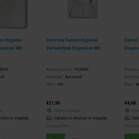
s Hygiëne
Diversey Dames Hygiëne
Satino
penser Wit
Verbandzak Dispenser Wit
Dispen
8900
Artikelnummer:
7520095
Artikel
of
Materiaal:
Kunststof
Materiaa
Kleur:
Wit
Kleur:
W
€21,96
€4,68
ar
Direct leverbaar
Dire
jchen is mogelijk.
Ophalen in Wijchen is mogelijk.
Oph
Exclusief btw.
Exclusie