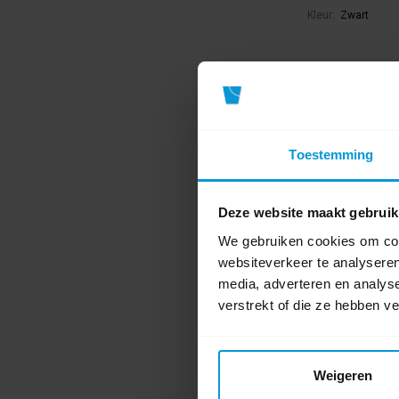
Kleur:
Zwart
€17,45
€19,39
Direct leverba
Ophalen in Wi
Exclusief btw.
Toestemming
Deze website maakt gebruik
We gebruiken cookies om cont
websiteverkeer te analyseren
media, adverteren en analys
verstrekt of die ze hebben v
Weigeren