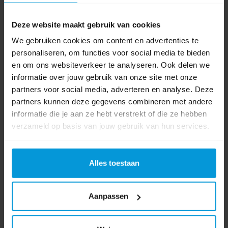
Papierbak Kunststof Open 18 ltr Zwart
Deze website maakt gebruik van cookies
We gebruiken cookies om content en advertenties te
personaliseren, om functies voor social media te bieden
en om ons websiteverkeer te analyseren. Ook delen we
Artikelnummer:
VB090040
informatie over jouw gebruik van onze site met onze
Inhoud:
18 ltr
partners voor social media, adverteren en analyse. Deze
Materiaal afvalbak:
Kunststof
partners kunnen deze gegevens combineren met andere
Kleur:
Zwart
informatie die je aan ze hebt verstrekt of die ze hebben
€4,99
verzameld op basis van jouw gebruik van hun services.
Bestel artikel.
Ophalen in Wijchen is mogelijk.
Exclusief btw.
Alles toestaan
Aanpassen