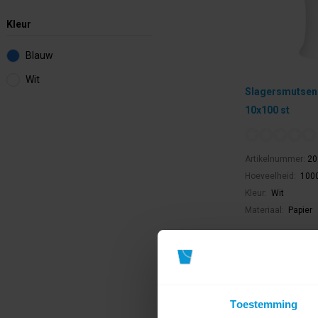
Kleur
Blauw
Wit
Slagersmutsen
10x100 st
Artikelnummer:
20
Hoeveelheid:
1000
Kleur:
Wit
Materiaal:
Papier
€64,72
Direct leverba
Ophalen in Wi
Exclusief btw.
Toestemming