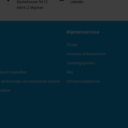
Bijsterhuizen 50-12
Linkedin
6604 LZ Wijchen
Klantenservice
25 jaar
Versturen & Retourneren
Contactgegevens
odesch tegoedbon
FAQ
jf op de hoogte van interessant nieuws!
Schoonmaakplannen
lzakken