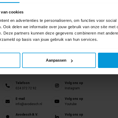
 van cookies
ent en advertenties te personaliseren, om functies voor social
. Ook delen we informatie over jouw gebruik van onze site met 
e. Deze partners kunnen deze gegevens combineren met andere i
erzameld op basis van jouw gebruik van hun services.
Aanpassen
Nog vragen?
Onze product specialisten staan voor je klaar!
Telefoon
Volg ons op
024 372 72 92
Instagram
E-mail
Volg ons op
info@avodesch.nl
Youtube
Avodesch B.V.
Volg ons op