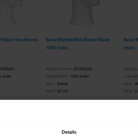
 Papier Non Woven
Baret Wokkel Non Woven Blauw
Baret 
1000 stuks
stuks
2345001
Artikelnummer:
202306000
Artikel
 stuks
Hoeveelheid:
1000 stuks
Hoeveel
Kleur:
Blauw
Kleur:
W
Maat:
52 cm
Maat:
5
€39,57
€58,29
ar
Bestel artikel.
Best
jchen is mogelijk.
Ophalen in Wijchen is mogelijk.
Oph
Exclusief btw.
Exclusie
Details