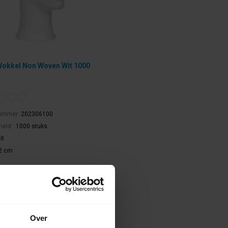
Wokkel Non Woven Wit 1000
nummer:
202306100
heid:
1000 stuks
it
2 cm
el artikel.
alen in Wijchen is mogelijk.
f btw.
Over