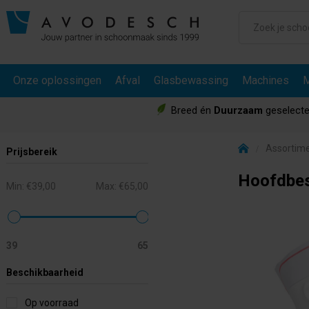
Onze oplossingen
Afval
Glasbewassing
Machines
M
Breed én
Duurzaam
geselecte
Assortim
Prijsbereik
Hoofdbe
Min:
€39,00
Max:
€65,00
39
65
Beschikbaarheid
Op voorraad