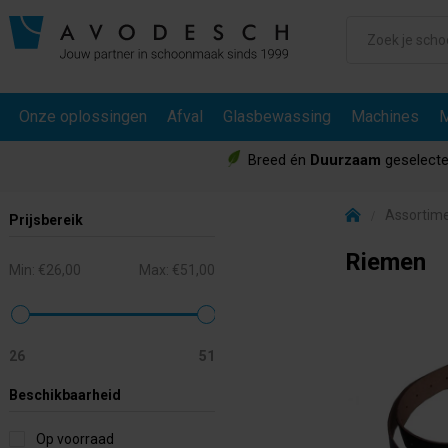
Onze oplossingen
Afval
Glasbewassing
Machines
M
Breed én
Duurzaam
geselecte
Assortim
Prijsbereik
Riemen
Min:
€26,00
Max:
€51,00
26
51
Beschikbaarheid
Op voorraad