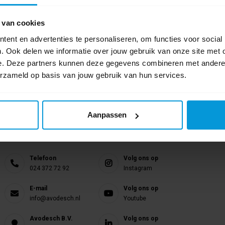
 van cookies
ent en advertenties te personaliseren, om functies voor social
. Ook delen we informatie over jouw gebruik van onze site met 
e. Deze partners kunnen deze gegevens combineren met andere i
erzameld op basis van jouw gebruik van hun services.
Aanpassen
Nog vragen?
Onze product specialisten staan voor je klaar!
Telefoon
Volg ons op
024 372 72 92
Instagram
E-mail
Volg ons op
info@avodesch.nl
Youtube
Avodesch B.V.
Volg ons op