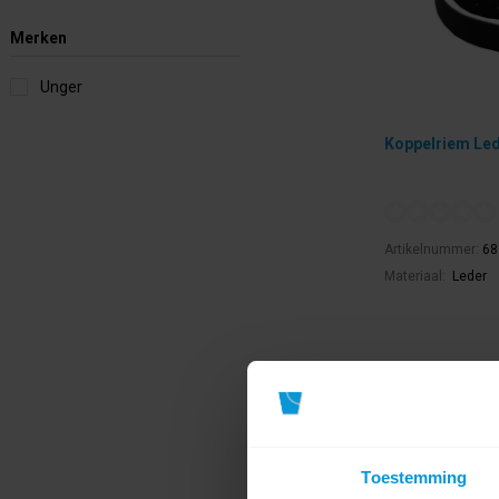
Merken
Unger
Koppelriem Le
Artikelnummer:
68
Materiaal:
Leder
€50,28
Direct leverba
Ophalen in Wi
Exclusief btw.
Toestemming