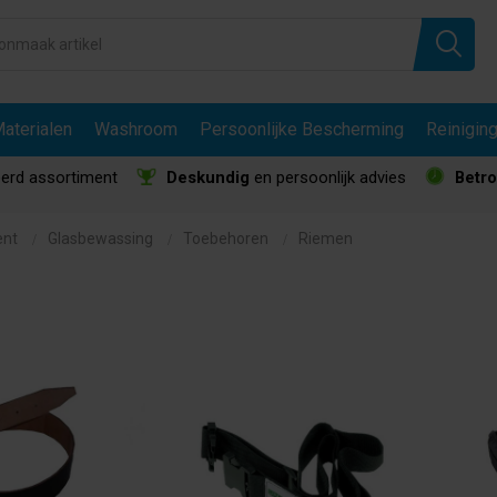
aterialen
Washroom
Persoonlijke Bescherming
Reinigin
erd assortiment
Deskundig
en persoonlijk advies
Betr
ent
Glasbewassing
Toebehoren
Riemen