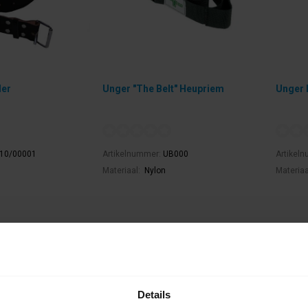
der
Unger "The Belt" Heupriem
Unger 
10/00001
Artikelnummer:
UB000
Artikel
Materiaal:
Nylon
Materiaa
€27,19
€26,76
ar
Direct leverbaar
Dire
jchen is mogelijk.
Ophalen in Wijchen is mogelijk.
Oph
Exclusief btw.
Exclusie
Details