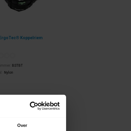
ErgoTec® Koppelriem
nummer:
BSTBT
l:
Nylon
ct leverbaar
alen in Wijchen is mogelijk.
f btw.
Over