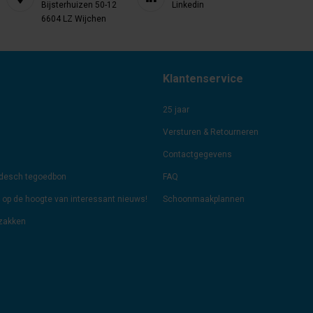
Bijsterhuizen 50-12
Linkedin
6604 LZ Wijchen
Klantenservice
25 jaar
Versturen & Retourneren
Contactgegevens
odesch tegoedbon
FAQ
jf op de hoogte van interessant nieuws!
Schoonmaakplannen
lzakken