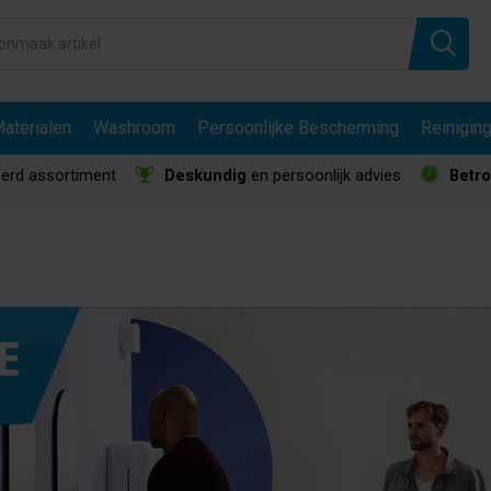
aterialen
Washroom
Persoonlijke Bescherming
Reinigin
erd assortiment
Deskundig
en persoonlijk advies
Betr