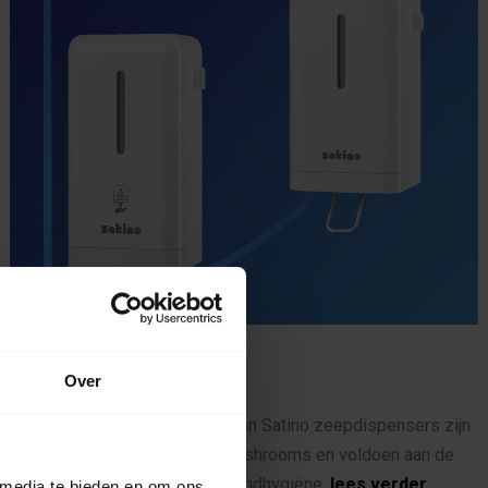
Zeep dispenser systemen
Over
De plaatbesparende versies van Satino zeepdispensers zijn
de perfecte oplossing voor washrooms en voldoen aan de
hoogste eisen van moderne handhygiëne.
lees verder
 media te bieden en om ons