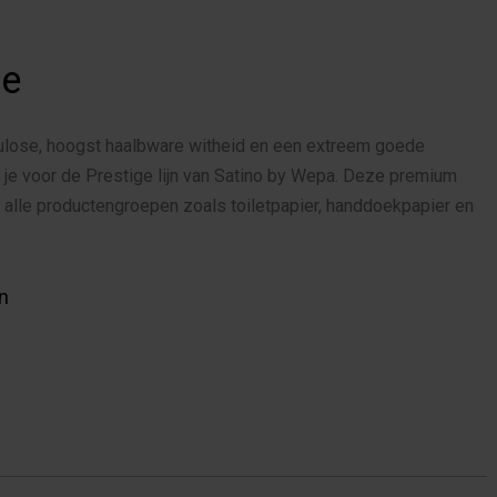
ge
lulose, hoogst haalbware witheid en een extreem goede
je voor de Prestige lijn van Satino by Wepa. Deze premium
n alle productengroepen zoals toiletpapier, handdoekpapier en
en