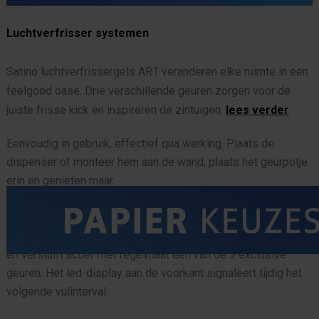
Luchtverfrisser systemen
Satino luchtverfrissergels AR1 veranderen elke ruimte in een
feelgood oase. Drie verschillende geuren zorgen voor de
juiste frisse kick en inspireren de zintuigen.
lees verder
Eenvoudig in gebruik, effectief qua werking. Plaats de
dispenser of monteer hem aan de wand, plaats het geurpotje
erin en genieten maar.
De Premium AR2 geurdispenser zorgt voor een langdurige
geurbeleving. De dispenser werkt op batterijen of netstroom
en verstuift actief met regelmaat een van de 3 exclusive
geuren. Het led-display aan de voorkant signaleert tijdig het
volgende vulinterval.