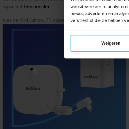
websiteverkeer te analyseren
capaciteit.
lees verder
media, adverteren en analys
Kies de Mini Jumbo JT1 dispenser welke zorgt voor een
verstrekt of die ze hebben v
grote capaciteit per rol of kies de JT3 Doprol dispenser
welke ruimte biedt aan 2 rollen.
Weigeren
Met één blik op het grote kijkvenster aan de voorkant van de
dispenser kun je snel zien wat de vulstand is. Dankzij de
praktische montageplaat kan de dispenser snel en stabiel
worden gemonteerd.