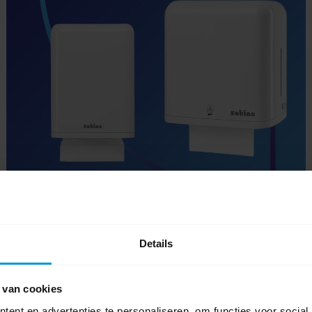
Handdoek dispenser systemen
Details
Met het handdoekrol systeem PT1 zorg je voor een
 van cookies
makkelijke en hygiënische uitgifte van handdoekpapier, deze
handdoekrollen zijn een zeer goede oplossing voor locaties
ent en advertenties te personaliseren, om functies voor social