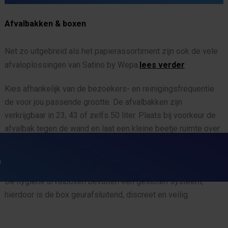
Afvalbakken & boxen
Net zo uitgebreid als het papierassortiment zijn ook de vele
afvaloplossingen van Satino by Wepa.
lees verder
Kies afhankelijk van de bezoekers- en reinigingsfrequentie
de voor jou passende grootte. De afvalbakken zijn
verkrijgbaar in 23, 43 of zelfs 50 liter. Plaats bij voorkeur de
afvalbak tegen de wand en laat een kleine beetje ruimte over
onder de bak. Op die manier kan de vloer gemakkelijk
schoongemaakt worden.
De hygiëne afvalboxen bevatten een gesloten systeem,
hierdoor is de box geurafsluitend, discreet en veilig.