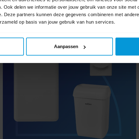
. Ook delen we informatie over jouw gebruik van onze site met 
met een hoog verbruik.
lees verder
e. Deze partners kunnen deze gegevens combineren met andere i
De dispensers zijn stijlvol en passen perfect samen met de
erzameld op basis van jouw gebruik van hun services.
overige Satino by Wepa lijn. De sensor versie van de PT1
dispenser werkt op batterijen en stroom.
Aanpassen
Het uitgebreide assortiment PT2 handdoekjes met de
bijbehorende dispensers bieden duizend-en-één
gebruiksmogelijkheden. Deze dispensers zijn in
verschillende maten verkrijgbaar en op hun beurt navulbaar
met verschillende papier kwaliteiten zoals comfort, smart of
prestige.