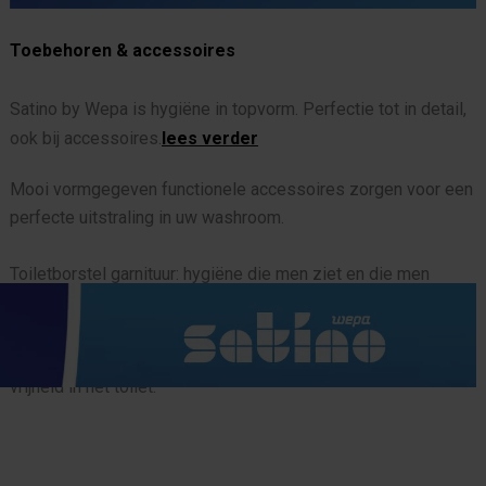
Toebehoren & accessoires
Satino by Wepa is hygiëne in topvorm. Perfectie tot in detail,
ook bij accessoires.
lees verder
Mooi vormgegeven functionele accessoires zorgen voor een
perfecte uitstraling in uw washroom.
Toiletborstel garnituur: hygiëne die men ziet en die men
discreet kan opbergen. Vervangbare borstel: Garandeert
blijvende hygiëne. Handige schroefdraad montange.
Kledinghaken: Praktische kledinghaken voor meer comfort en
vrijheid in het toilet.