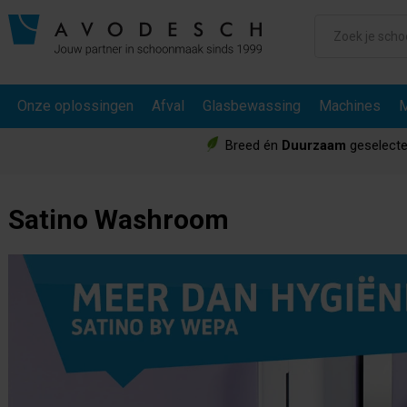
Onze oplossingen
Afval
Glasbewassing
Machines
M
Breed én
Duurzaam
geselecte
Satino Washroom