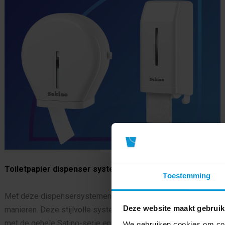
Toiletpapier dispenser systemen
Toestemming
Met deze dispensersystemen profiteer je nu op meerdere
Deze website maakt gebruik
manieren. Deze stijlvolle systemen passen perfect samen
met de gehele Satino-serie en is geschikt voor een hoge
We gebruiken cookies om cont