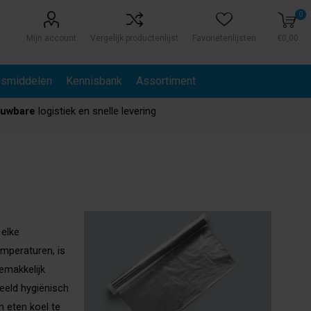
0
Mijn account
Vergelijk productenlijst
Favorietenlijsten
€0,00
gsmiddelen
Kennisbank
Assortiment
ouwbare
logistiek en snelle levering
 elke
emperaturen, is
gemakkelijk
eeld hygiënisch
m eten koel te