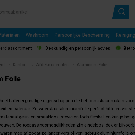
aterialen
Washroom
Persoonlijke Bescherming
Reinigin
erd assortiment
Deskundig
en persoonlijk advies
Betr
ent
Kantoor
Afdekmaterialen
Aluminium Folie
m Folie
heeft allerlei gunstige eigenschappen die het onmisbaar maken voor
id en cateraar. Zo weerstaat aluminiumfolie perfect hitte en vriest
materiaal geur- en smaakloos, stevig en toch flexibel, en kun je het 
ouwen. De toepassingsmogelijkheden zijn eindeloos: dek er bijvoorb
gswaren mee af zodat ze langer vers blijven, gebruik aluminiumfolie o