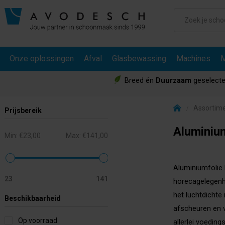
Onze oplossingen
Afval
Glasbewassing
Machines
M
Breed én
Duurzaam
geselecte
Assortim
Prijsbereik
Aluminiu
Min:
€23,00
Max:
€141,00
Aluminiumfolie 
23
141
horecagelegenhe
het luchtdichte 
Beschikbaarheid
afscheuren en v
Op voorraad
allerlei voedin