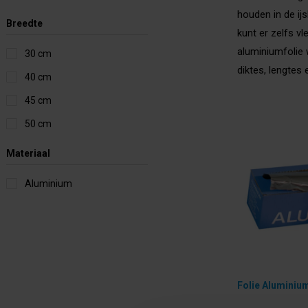
houden in de ij
Breedte
kunt er zelfs v
aluminiumfolie 
30 cm
diktes, lengtes 
40 cm
45 cm
50 cm
Materiaal
Aluminium
Folie Aluminiu