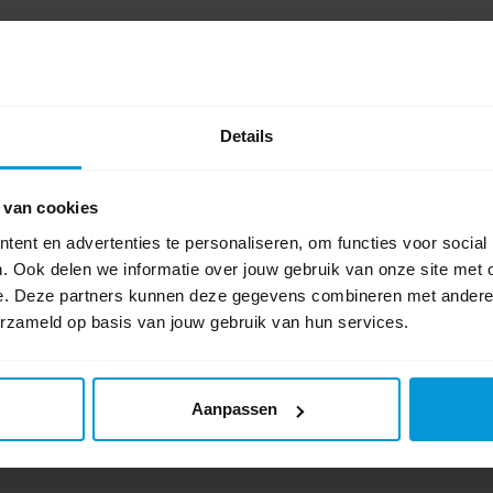
9740
Artikelnummer:
512001
Artikel
ium
Materiaal:
Aluminium
Materiaa
Breedte:
45 cm
Breedte
Details
€140,04
€25,71
 van cookies
ar
Direct leverbaar
Dire
ent en advertenties te personaliseren, om functies voor social
jchen is mogelijk.
Ophalen in Wijchen is mogelijk.
Oph
. Ook delen we informatie over jouw gebruik van onze site met 
Exclusief btw.
Exclusie
e. Deze partners kunnen deze gegevens combineren met andere i
erzameld op basis van jouw gebruik van hun services.
Aanpassen