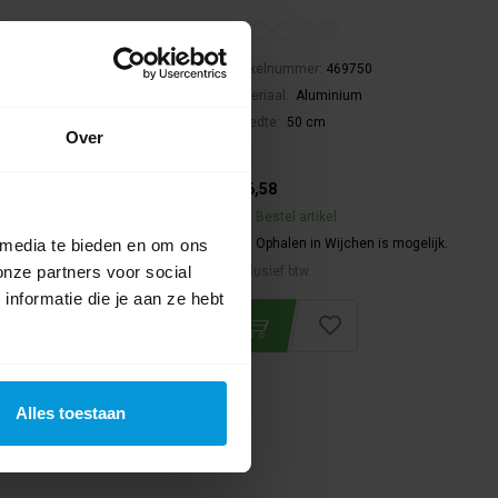
nummer:
469730
Artikelnummer:
469750
l:
Aluminium
Materiaal:
Aluminium
:
30 cm
Breedte:
50 cm
Over
€36,58
ct leverbaar
Bestel artikel.
 media te bieden en om ons
alen in Wijchen is mogelijk.
Ophalen in Wijchen is mogelijk.
onze partners voor social
f btw.
Exclusief btw.
nformatie die je aan ze hebt
Alles toestaan