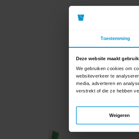
Artikelnummer:
46
Materiaal:
Alumin
Breedte:
40 cm
Toestemming
€23,42
Deze website maakt gebruik
Direct leverba
We gebruiken cookies om cont
Ophalen in Wi
websiteverkeer te analyseren
Exclusief btw.
media, adverteren en analys
verstrekt of die ze hebben v
Weigeren