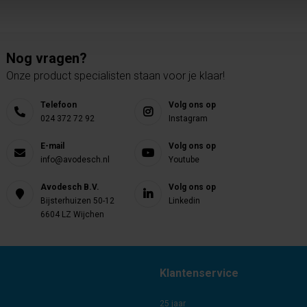
Nog vragen?
Onze product specialisten staan voor je klaar!
Telefoon
Volg ons op
024 372 72 92
Instagram
E-mail
Volg ons op
info@avodesch.nl
Youtube
Avodesch B.V.
Volg ons op
Bijsterhuizen 50-12
Linkedin
6604 LZ Wijchen
Klantenservice
25 jaar