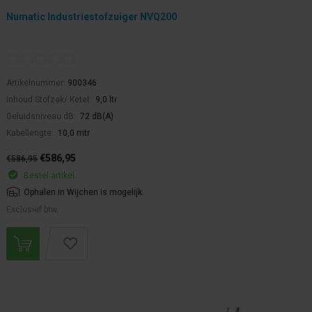
Numatic Industriestofzuiger NVQ200
Artikelnummer:
900346
Inhoud Stofzak/ Ketel:
9,0 ltr
Geluidsniveau dB:
72 dB(A)
Kabellengte:
10,0 mtr
€586,95
€586,95
Bestel artikel.
Ophalen in Wijchen is mogelijk.
Exclusief btw.