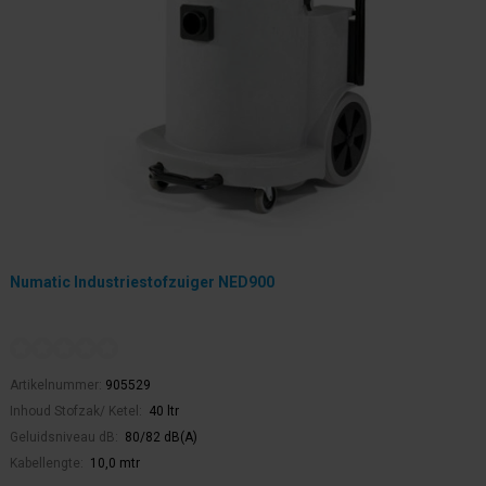
Numatic Industriestofzuiger NED900
Artikelnummer:
905529
Inhoud Stofzak/ Ketel:
40 ltr
Geluidsniveau dB:
80/82 dB(A)
Kabellengte:
10,0 mtr