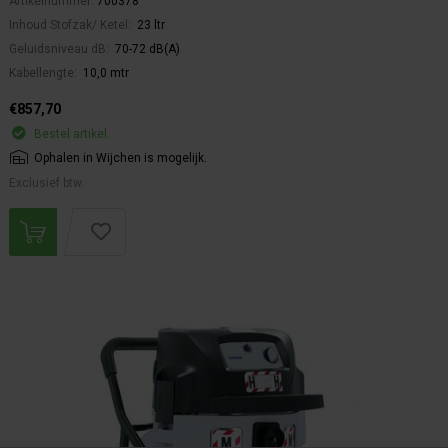
Artikelnummer:
700378
Inhoud Stofzak/ Ketel:
23 ltr
Geluidsniveau dB:
70-72 dB(A)
Kabellengte:
10,0 mtr
€857,70
Bestel artikel.
Ophalen in Wijchen is mogelijk.
Exclusief btw.