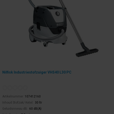
Nilfisk Industriestofzuiger VHS40 L30 PC
Artikelnummer:
107412160
Inhoud Stofzak/ Ketel:
30 ltr
Geluidsniveau dB:
60 dB(A)