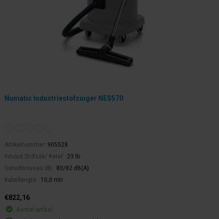
Numatic Industriestofzuiger NES570
Artikelnummer:
905528
Inhoud Stofzak/ Ketel:
23 ltr
Geluidsniveau dB:
80/82 dB(A)
Kabellengte:
10,0 mtr
€822,16
Bestel artikel.