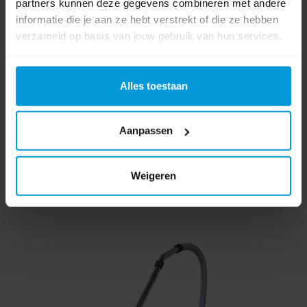
partners kunnen deze gegevens combineren met andere
Artikelnummer:
019116
informatie die je aan ze hebt verstrekt of die ze hebben
Inhoud Stofzak/ Ketel:
25 ltr
verzameld op basis van jouw gebruik van hun services.
Geluidsniveau dB:
69 dB(A)
Kabellengte:
8,0 mtr
Alles toestaan
€762,00
Bestel artikel.
Ophalen in Wijchen is mogelijk.
Aanpassen
Exclusief btw.
Weigeren