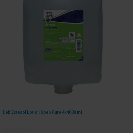
Deb Estesol Lotion Soap Pure 4x4000 ml