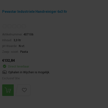
Pevastar Industriele Handreiniger 6x3 ltr
Artikelnummer:
407106
Inhoud:
3,0 ltr
pH Waarde:
N.v.t.
Zeep - soort:
Pasta
€132,84
Direct leverbaar
Ophalen in Wijchen is mogelijk.
Exclusief btw.