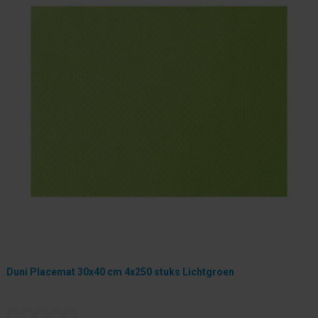
Duni Placemat 30x40 cm 4x250 stuks Lichtgroen