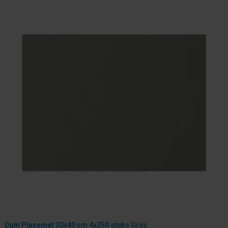
Duni Placemat 30x40 cm 4x250 stuks Grijs