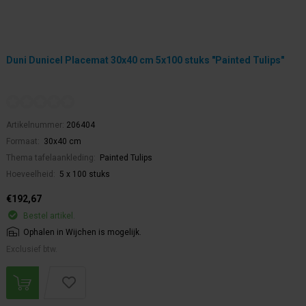
Duni Dunicel Placemat 30x40 cm 5x100 stuks "Painted Tulips"
Artikelnummer:
206404
Formaat:
30x40 cm
Thema tafelaankleding:
Painted Tulips
Hoeveelheid:
5 x 100 stuks
€192,67
Bestel artikel.
Ophalen in Wijchen is mogelijk.
Exclusief btw.