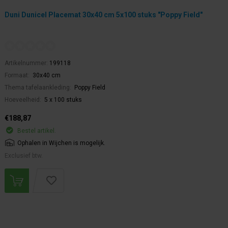
Duni Dunicel Placemat 30x40 cm 5x100 stuks "Poppy Field"
Artikelnummer:
199118
Formaat:
30x40 cm
Thema tafelaankleding:
Poppy Field
Hoeveelheid:
5 x 100 stuks
€188,87
Bestel artikel.
Ophalen in Wijchen is mogelijk.
Exclusief btw.