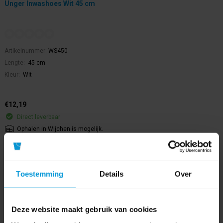
Unger Inwashoes Wit 45 cm
Artikelnummer:
WS450
Lengte:
45 cm
Kleur:
Wit
€12,19
Direct leverbaar
Ophalen in Wijchen is mogelijk.
Exclusief btw.
Toestemming
Details
Over
Deze website maakt gebruik van cookies