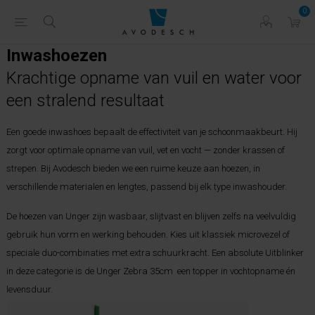
0
Inwashoezen
Krachtige opname van vuil en water voor
een stralend resultaat
Een goede inwashoes bepaalt de effectiviteit van je schoonmaakbeurt. Hij
zorgt voor optimale opname van vuil, vet en vocht — zonder krassen of
strepen. Bij Avodesch bieden we een ruime keuze aan hoezen, in
verschillende materialen en lengtes, passend bij elk type inwashouder.
De hoezen van Unger zijn wasbaar, slijtvast en blijven zelfs na veelvuldig
gebruik hun vorm en werking behouden. Kies uit klassiek microvezel of
speciale duo-combinaties met extra schuurkracht. Een absolute Uitblinker
in deze categorie is de Unger Zebra 35cm een topper in vochtopname én
levensduur.