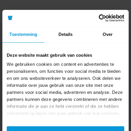
Toestemming
Details
Over
Nog vragen?
Deze website maakt gebruik van cookies
Onze product specialisten staan voor je klaar!
We gebruiken cookies om content en advertenties te
personaliseren, om functies voor social media te bieden
Telefoon
en om ons websiteverkeer te analyseren. Ook delen we
024 372 72 92
informatie over jouw gebruik van onze site met onze
E-mail
partners voor social media, adverteren en analyse. Deze
info@avodesch.nl
partners kunnen deze gegevens combineren met andere
informatie die je aan ze hebt verstrekt of die ze hebben
Avodesch B.V.
verzameld op basis van jouw gebruik van hun services.
Bijsterhuizen 50-12
6604 LZ Wijchen