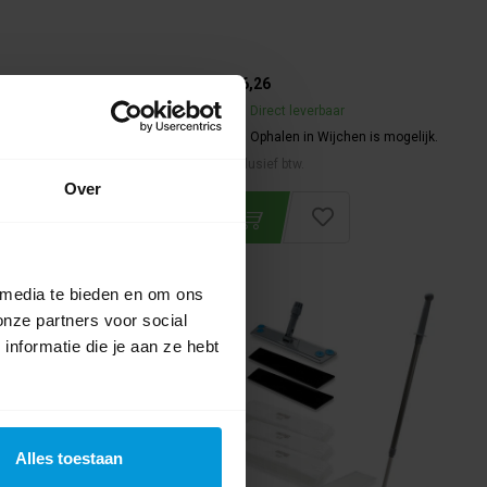
€36,26
ct leverbaar
Direct leverbaar
alen in Wijchen is mogelijk.
Ophalen in Wijchen is mogelijk.
f btw.
Exclusief btw.
Over
 media te bieden en om ons
onze partners voor social
nformatie die je aan ze hebt
Alles toestaan