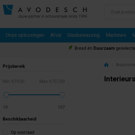
Onze oplossingen
Afval
Glasbewassing
Machines
M
Breed én
Duurzaam
geselecte
Assortim
Prijsbereik
Interieur
Min:
€19,00
Max:
€107,00
19
107
Beschikbaarheid
Op voorraad