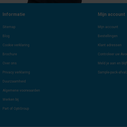
Informatie
Mijn account
Sitemap
Mijn account
Blog
Bestellingen
Cookie verklaring
Klant adressen
Brochure
Controleer uw Av
Over ons
Meld je aan en bli
Privacy verklaring
Sample-pack-afva
Duurzaamheid
Algemene voorwaarden
Werken bij
Part of OptiGroup