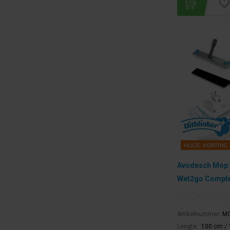
Avodesch Mop 
Wet2go Compl
Artikelnummer:
MO
Lengte:
100 cm /