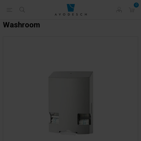
0
Washroom