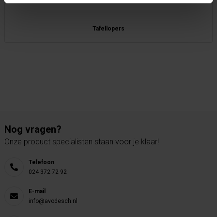
Tafellopers
Nog vragen?
Onze product specialisten staan voor je klaar!
Telefoon
024 372 72 92
E-mail
info@avodesch.nl