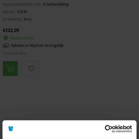
Duurzaamheidsscore:
in behandeling
Inhoud:
5,0 ltr
pH Waarde:
N.v.t.
€222,09
Bestel artikel.
Ophalen in Wijchen is mogelijk.
Exclusief btw.
Nog vragen?