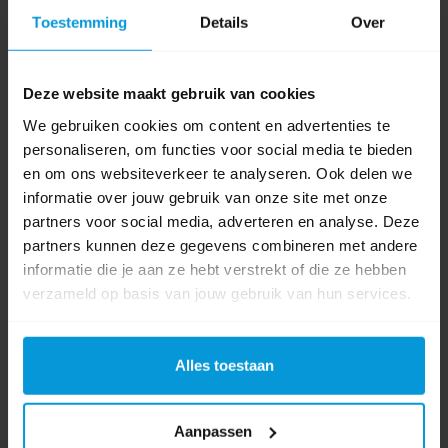
Onze product specialisten staan voor je klaar!
Toestemming
Details
Over
Telefoon
024 372 72 92
Deze website maakt gebruik van cookies
E-mail
We gebruiken cookies om content en advertenties te
info@avodesch.nl
personaliseren, om functies voor social media te bieden
en om ons websiteverkeer te analyseren. Ook delen we
Avodesch B.V.
informatie over jouw gebruik van onze site met onze
Bijsterhuizen 50-12
partners voor social media, adverteren en analyse. Deze
6604 LZ Wijchen
partners kunnen deze gegevens combineren met andere
informatie die je aan ze hebt verstrekt of die ze hebben
Volg ons op
verzameld op basis van jouw gebruik van hun services.
Instagram
Volg ons op
Alles toestaan
Youtube
Volg ons op
Aanpassen
Linkedin