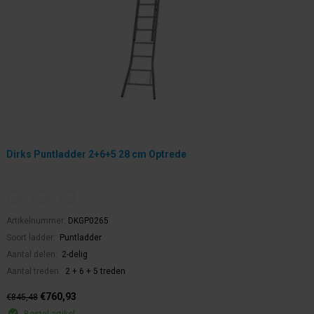
Dirks Puntladder 2+6+5 28 cm Optrede
Artikelnummer:
DKGP0265
Soort ladder:
Puntladder
Aantal delen:
2-delig
Aantal treden:
2 + 6 + 5 treden
€760,93
€845,48