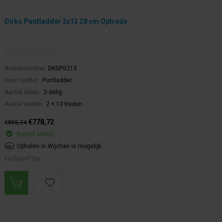
Dirks Puntladder 2x13 28 cm Optrede
Artikelnummer:
DKGP0213
Soort ladder:
Puntladder
Aantal delen:
2-delig
Aantal treden:
2 + 13 treden
€778,72
€865,24
Bestel artikel.
Ophalen in Wijchen is mogelijk.
Exclusief btw.