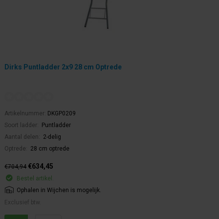
Dirks Puntladder 2x9 28 cm Optrede
Artikelnummer:
DKGP0209
Soort ladder:
Puntladder
Aantal delen:
2-delig
Optrede:
28 cm optrede
€634,45
€704,94
Bestel artikel.
Ophalen in Wijchen is mogelijk.
Exclusief btw.