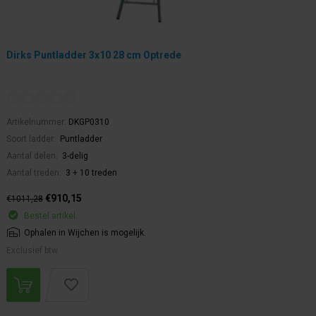
Dirks Puntladder 3x10 28 cm Optrede
Artikelnummer:
DKGP0310
Soort ladder:
Puntladder
Aantal delen:
3-delig
Aantal treden:
3 + 10 treden
€910,15
€1011,28
Bestel artikel.
Ophalen in Wijchen is mogelijk.
Exclusief btw.