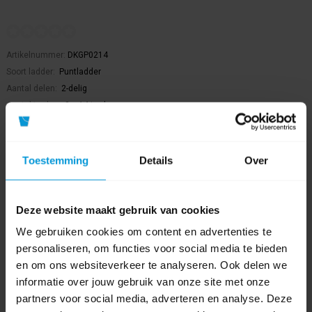
Artikelnummer:
DKGP0214
Soort ladder:
Puntladder
Aantal delen:
2-delig
Aantal treden:
2 + 14 treden
€805,40
€894,89
Bestel artikel.
Toestemming
Details
Over
Ophalen in Wijchen is mogelijk.
Exclusief btw.
Deze website maakt gebruik van cookies
We gebruiken cookies om content en advertenties te
personaliseren, om functies voor social media te bieden
en om ons websiteverkeer te analyseren. Ook delen we
informatie over jouw gebruik van onze site met onze
partners voor social media, adverteren en analyse. Deze