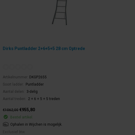
Dirks Puntladder 2+6+5+5 28 cm Optrede
Artikelnummer:
DKGP2655
Soort ladder:
Puntladder
Aantal delen:
3-delig
Aantal treden:
2 + 6 + 5 + 5 treden
€955,80
€1062,00
Bestel artikel.
Ophalen in Wijchen is mogelijk.
Exclusief btw.