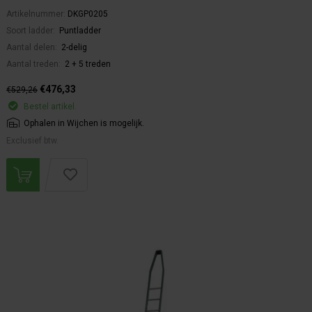
Artikelnummer:
DKGP0205
Soort ladder:
Puntladder
Aantal delen:
2-delig
Aantal treden:
2 + 5 treden
€476,33
€529,26
Bestel artikel.
Ophalen in Wijchen is mogelijk.
Exclusief btw.