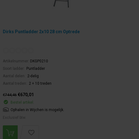
Dirks Puntladder 2x10 28 cm Optrede
Artikelnummer:
DKGP0210
Soort ladder:
Puntladder
Aantal delen:
2-delig
Aantal treden:
2 + 10 treden
€670,01
€744,46
Bestel artikel.
Ophalen in Wijchen is mogelijk.
Exclusief btw.