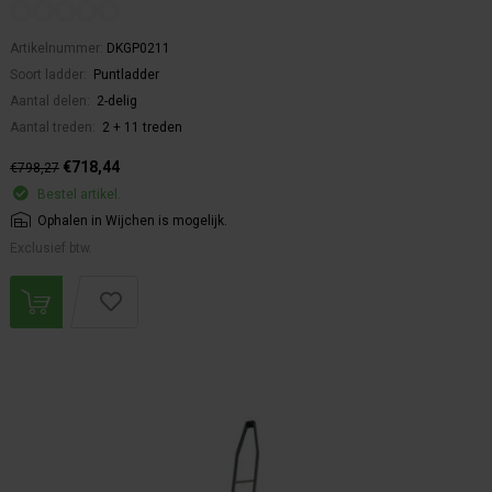
Artikelnummer:
DKGP0211
Soort ladder:
Puntladder
Aantal delen:
2-delig
Aantal treden:
2 + 11 treden
€718,44
€798,27
Bestel artikel.
Ophalen in Wijchen is mogelijk.
Exclusief btw.