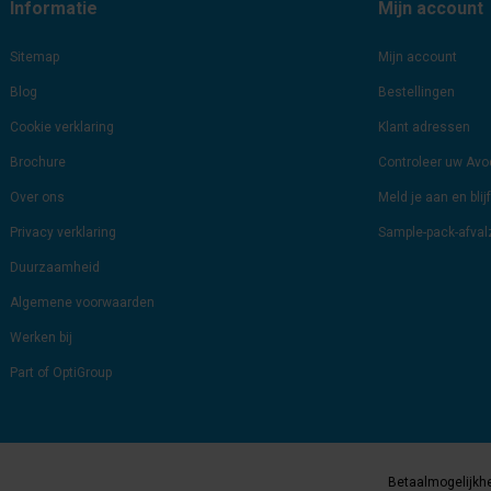
Informatie
Mijn account
Sitemap
Mijn account
Blog
Bestellingen
Cookie verklaring
Klant adressen
Brochure
Controleer uw Av
Over ons
Meld je aan en bli
Privacy verklaring
Sample-pack-afva
Duurzaamheid
Algemene voorwaarden
Werken bij
Part of OptiGroup
Betaalmogelijkh