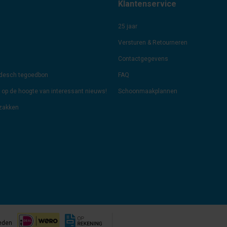
Klantenservice
25 jaar
Versturen & Retourneren
Contactgegevens
odesch tegoedbon
FAQ
jf op de hoogte van interessant nieuws!
Schoonmaakplannen
lzakken
eden