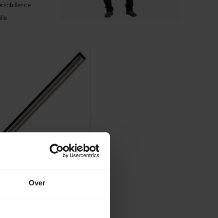
rschillende
lle
Linealen en Rubbers
Over