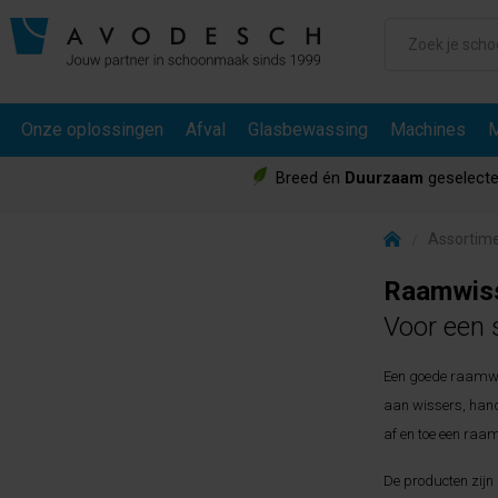
Onze oplossingen
Afval
Glasbewassing
Machines
M
Breed én
Duurzaam
geselecte
Assortim
Raamwis
Voor een s
Een goede raamwis
aan wissers, hand
af en toe een raam
De producten zijn