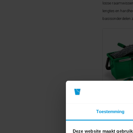
losse raamwissers
lengtes en hardhed
basisonderdelen z
Glasre
Toestemming
Deze website maakt gebruik