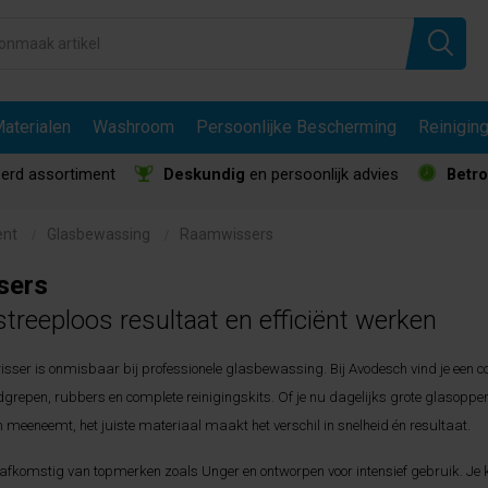
aterialen
Washroom
Persoonlijke Bescherming
Reinigin
erd assortiment
Deskundig
en persoonlijk advies
Betr
ent
Glasbewassing
Raamwissers
sers
treeploos resultaat en efficiënt werken
ser is onmisbaar bij professionele glasbewassing. Bij Avodesch vind je een
grepen, rubbers en complete reinigingskits. Of je nu dagelijks grote glasopperv
 meeneemt, het juiste materiaal maakt het verschil in snelheid én resultaat.
 afkomstig van topmerken zoals Unger en ontworpen voor intensief gebruik. Je k