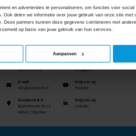
ent en advertenties te personaliseren, om functies voor social
. Ook delen we informatie over jouw gebruik van onze site met 
e. Deze partners kunnen deze gegevens combineren met andere i
erzameld op basis van jouw gebruik van hun services.
Nog vragen?
Onze product specialisten staan voor je klaar!
Aanpassen
Telefoon
Volg ons op
024 372 72 92
Instagram
E-mail
Volg ons op
info@avodesch.nl
Youtube
Avodesch B.V.
Volg ons op
Bijsterhuizen 50-12
Linkedin
6604 LZ Wijchen