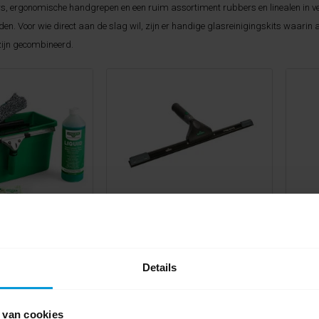
, ergonomische handgrepen en een ruim assortiment rubbers en linealen in ve
en. Voor wie direct aan de slag wil, zijn er handige glasreinigingskits waarin a
ijn gecombineerd.
inigingskits
Raamwissers en Handgrepen
Details
 van cookies