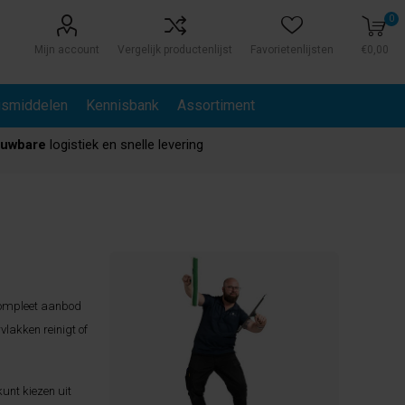
0
Mijn account
Vergelijk productenlijst
Favorietenlijsten
€0,00
gsmiddelen
Kennisbank
Assortiment
ouwbare
logistiek en snelle levering
 compleet aanbod
lakken reinigt of
unt kiezen uit