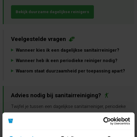
Bekijk duurzame dagelijkse reinigers
Veelgestelde vragen
Wanneer kies ik een dagelijkse sanitairreiniger?
Wanneer heb ik een periodieke reiniger nodig?
Waarom staat duurzaamheid per toepassing apart?
Advies nodig bij sanitairreiniging?
Twijfel je tussen een dagelijkse sanitairreiniger, periodieke
reiniger of WC reiniger? Avodesch denkt mee over
vervuiling, oppervlak, zuurgraad, dosering, werkinstructies
en duurzame alternatieven voor jouw locatie.