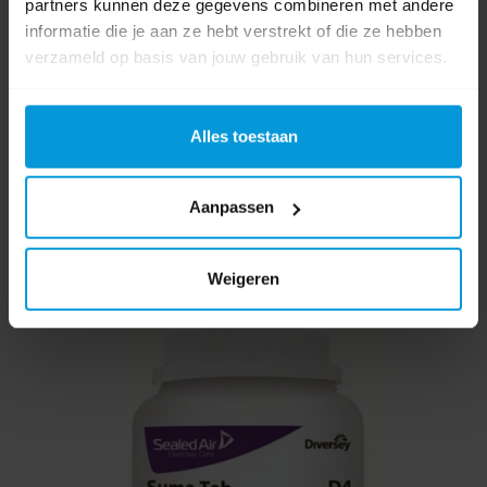
Duurzaamheidsscore:
in behandeling
partners kunnen deze gegevens combineren met andere
Gewicht:
35 gr
informatie die je aan ze hebt verstrekt of die ze hebben
verzameld op basis van jouw gebruik van hun services.
€22,73
Direct leverbaar
Alles toestaan
Ophalen in Wijchen is mogelijk.
Exclusief btw.
Aanpassen
Weigeren