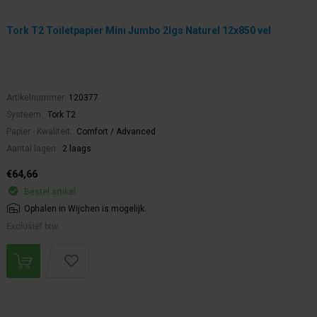
Tork T2 Toiletpapier Mini Jumbo 2lgs Naturel 12x850 vel
Artikelnummer:
120377
Systeem:
Tork T2
Papier - Kwaliteit:
Comfort / Advanced
Aantal lagen:
2 laags
€64,66
Bestel artikel.
Ophalen in Wijchen is mogelijk.
Exclusief btw.