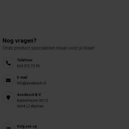
Nog vragen?
Onze product specialisten staan voor je klaar!
Telefoon
024 372 72 92
E-mail
info@avodesch.nl
Avodesch B.V.
Bijsterhuizen 50-12
6604 LZ Wijchen
Volg ons op