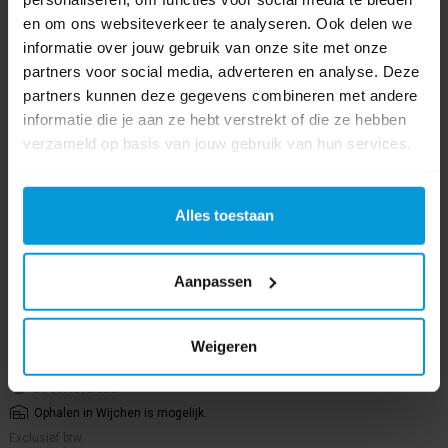
en om ons websiteverkeer te analyseren. Ook delen we
informatie over jouw gebruik van onze site met onze
partners voor social media, adverteren en analyse. Deze
partners kunnen deze gegevens combineren met andere
informatie die je aan ze hebt verstrekt of die ze hebben
verzameld op basis van jouw gebruik van hun services.
Tork T1 Toiletpapier Maxi Jumbo 1lgs Comfort 6x2400 vel
Alles toestaan
Artikelnummer:
120160
Aanpassen
Systeem:
Tork T1
Papier - Kwaliteit:
Smart / Universal
Aantal lagen:
1 laags
Weigeren
€49,12
€61,40
Direct leverbaar
Ophalen in Wijchen is mogelijk.
Exclusief btw.