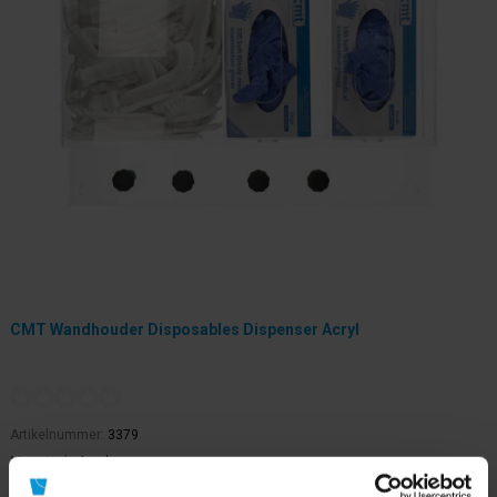
CMT Wandhouder Disposables Dispenser Acryl
Artikelnummer:
3379
Materiaal:
Acryl