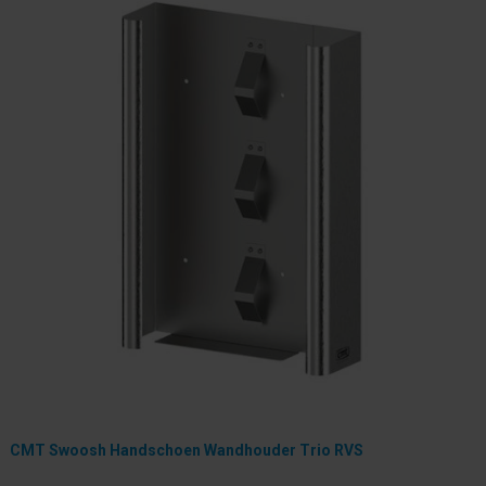
CMT Swoosh Handschoen Wandhouder Trio RVS