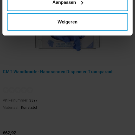
Aanpassen
Weigeren
CMT Wandhouder Handschoen Dispenser Transparant
Artikelnummer:
3397
Materiaal:
Kunststof
€62,92