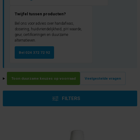
Twijfel tussen producten?
Bel ons voor advies over handafwas,
dosering, huidvriendelijkheid, pH waarde,
geur, certificeringen en duurzame
alternatieven.
Bel 024 372 72 92
Toon duurzame keuzes op voorraad
Veelgestelde vragen
FILTERS