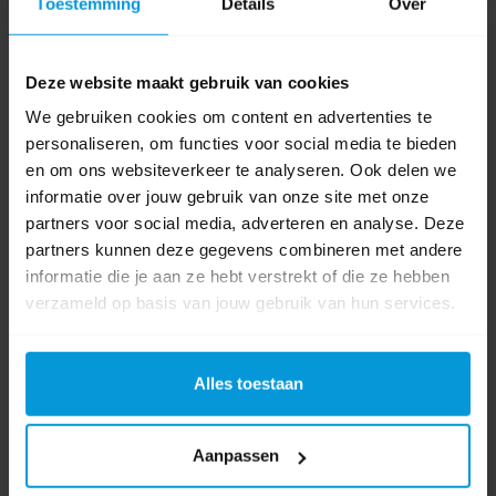
Toestemming
Details
Over
Deze website maakt gebruik van cookies
Dreft Afwasmiddel Original 2x1 ltr
We gebruiken cookies om content en advertenties te
personaliseren, om functies voor social media te bieden
en om ons websiteverkeer te analyseren. Ook delen we
informatie over jouw gebruik van onze site met onze
Artikelnummer:
46106532
partners voor social media, adverteren en analyse. Deze
Duurzaamheidsscore:
in behandeling
partners kunnen deze gegevens combineren met andere
Inhoud:
1,0 ltr
informatie die je aan ze hebt verstrekt of die ze hebben
pH Waarde:
9,0
verzameld op basis van jouw gebruik van hun services.
€10,72
Direct leverbaar
Alles toestaan
Ophalen in Wijchen is mogelijk.
Exclusief btw.
Aanpassen