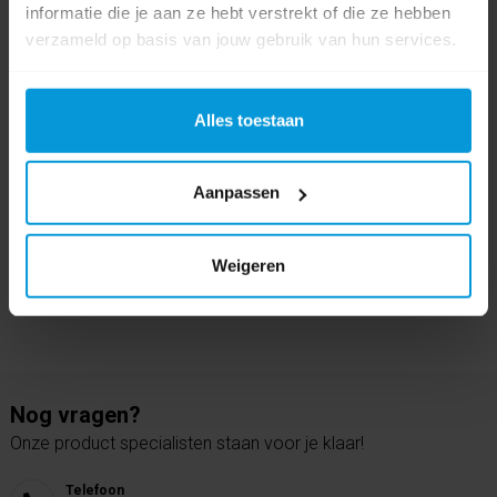
informatie die je aan ze hebt verstrekt of die ze hebben
€81,11
verzameld op basis van jouw gebruik van hun services.
Direct leverbaar
Ophalen in Wijchen is mogelijk.
Exclusief btw.
Alles toestaan
Aanpassen
Weigeren
Nog vragen?
Onze product specialisten staan voor je klaar!
Telefoon