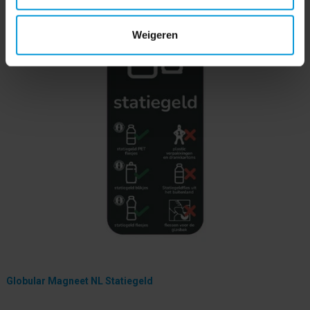
Weigeren
Globular Magneet NL Statiegeld