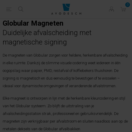
0
Globular Magneten
Duidelijke afvalscheiding met
magnetische signing
De magneten van Globular zorgen voor heldere, herkenbare afvalscheiding
in elke ruimte. Dankzij de slimme visuele codering weet iedereen in één
oogopslag waar papier, PMD, restafval of koffiebekers thuishoren. De
signing is magnetisch en dus eenvoudig te bevestigen of te wisselen –
ideaal voor dynamische omgevingen of veranderende afvalstromen.
Elke magneet is ontworpen in lijn met de herkenbare kleurcodering en stijl
van het Globular systeem. Zo blijft de uitstraling van je
afvalscheidingsstation strak, professioneel en gebruiksvriendelijk. De
magneten zijn verkrijgbaar per afvalstroom en sluiten naadloos aan op de
metalen deksels van de Globular afvalbakken.