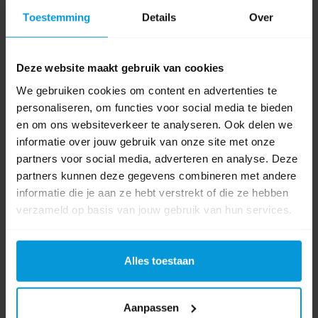
Globular Magneet NL Rest
Toestemming
Details
Over
Deze website maakt gebruik van cookies
Artikelnummer:
200708
We gebruiken cookies om content en advertenties te
personaliseren, om functies voor social media te bieden
en om ons websiteverkeer te analyseren. Ook delen we
informatie over jouw gebruik van onze site met onze
€9,00
partners voor social media, adverteren en analyse. Deze
Bestel artikel.
partners kunnen deze gegevens combineren met andere
Ophalen in Wijchen is mogelijk.
informatie die je aan ze hebt verstrekt of die ze hebben
verzameld op basis van jouw gebruik van hun services.
Exclusief btw.
Alles toestaan
Aanpassen