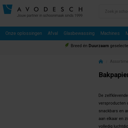
Onze oplossingen
Afval
Glasbewassing
Machines
M
Breed én
Duurzaam
geselecte
Assortim
Bakpapie
De zelfklevende
versproducten o
snackbars en an
aan elkaar en z
volledig luchtd