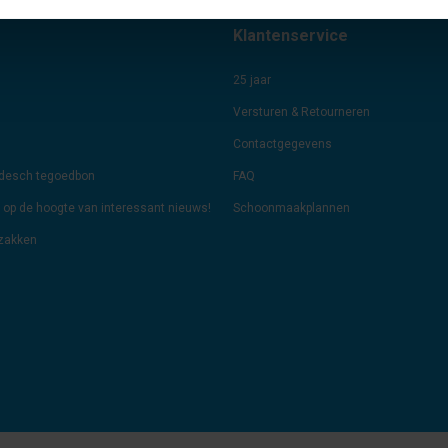
Klantenservice
25 jaar
Versturen & Retourneren
Contactgegevens
odesch tegoedbon
FAQ
jf op de hoogte van interessant nieuws!
Schoonmaakplannen
lzakken