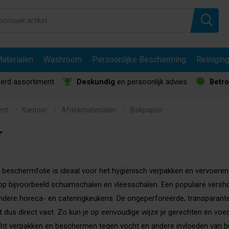
aterialen
Washroom
Persoonlijke Bescherming
Reinigin
erd assortiment
Deskundig
en persoonlijk advies
Betr
ent
Kantoor
Afdekmaterialen
Bakpapier
r
 beschermfolie is ideaal voor het hygiënisch verpakken en vervoeren
p bijvoorbeeld schuimschalen en vleesschalen. Een populaire versho
dere horeca- en cateringkeukens. De ongeperforeerde, transparante 
it dus direct vast. Zo kun je op eenvoudige wijze je gerechten en vo
icht verpakken en beschermen tegen vocht en andere invloeden van bu