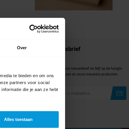
Over
Onze nieuwsbrief
Meld je aan
Meld je aan voor onze nieuwsbrief en blijf op de hoogte
van het laatste nieuws en onze nieuwste producten.
 media te bieden en om ons
onze partners voor social
nformatie die je aan ze hebt
Subscribe
Unsubscribe
Alles toestaan