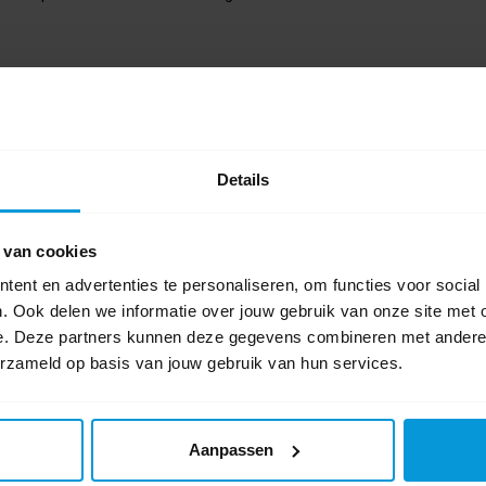
Details
Nog vragen?
Onze product specialisten staan voor je klaar!
 van cookies
Telefoon
Volg ons op
024 372 72 92
Instagram
ent en advertenties te personaliseren, om functies voor social
. Ook delen we informatie over jouw gebruik van onze site met 
E-mail
Volg ons op
e. Deze partners kunnen deze gegevens combineren met andere i
info@avodesch.nl
Youtube
erzameld op basis van jouw gebruik van hun services.
Avodesch B.V.
Volg ons op
Bijsterhuizen 50-12
Linkedin
6604 LZ Wijchen
Aanpassen