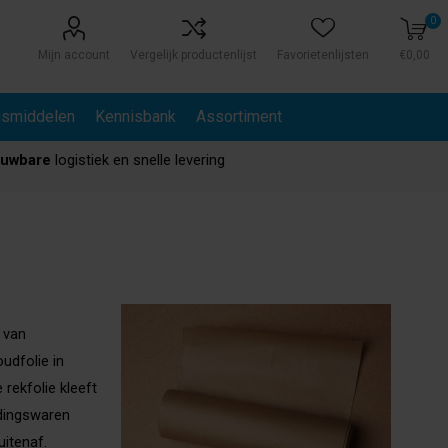
0
Mijn account
Vergelijk productenlijst
Favorietenlijsten
€0,00
gsmiddelen
Kennisbank
Assortiment
ouwbare
logistiek en snelle levering
 van
udfolie in
rekfolie kleeft
edingswaren
itenaf.