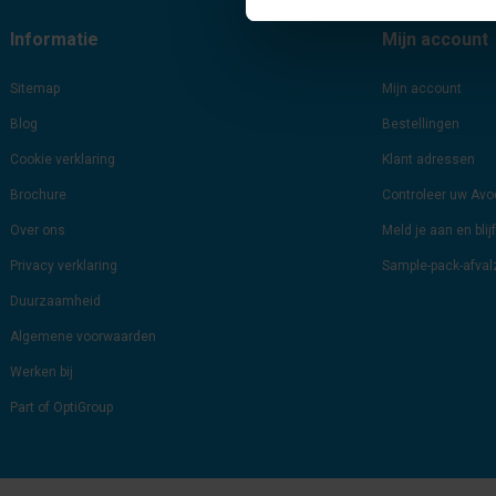
Informatie
Mijn account
Sitemap
Mijn account
Blog
Bestellingen
Cookie verklaring
Klant adressen
Brochure
Controleer uw Av
Over ons
Meld je aan en bli
Privacy verklaring
Sample-pack-afva
Duurzaamheid
Algemene voorwaarden
Werken bij
Part of OptiGroup