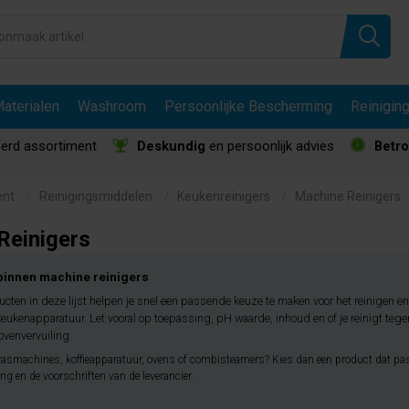
aterialen
Washroom
Persoonlijke Bescherming
Reinigin
erd assortiment
Deskundig
en persoonlijk advies
Betr
ent
Reinigingsmiddelen
Keukenreinigers
Machine Reinigers
Reinigers
 binnen machine reinigers
ucten in deze lijst helpen je snel een passende keuze te maken voor het reinigen en
eukenapparatuur. Let vooral op toepassing, pH waarde, inhoud en of je reinigt tegen
 ovenvervuiling.
wasmachines, koffieapparatuur, ovens of combisteamers? Kies dan een product dat pas
ing en de voorschriften van de leverancier.