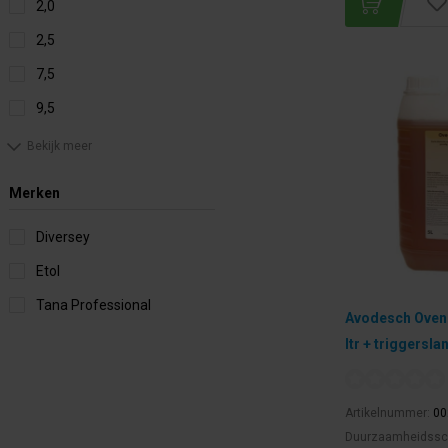
2,0
2,5
7,5
9,5
Bekijk meer
Merken
Diversey
Etol
Tana Professional
Avodesch Oven &
ltr + triggersla
Artikelnummer:
00
Duurzaamheidssc