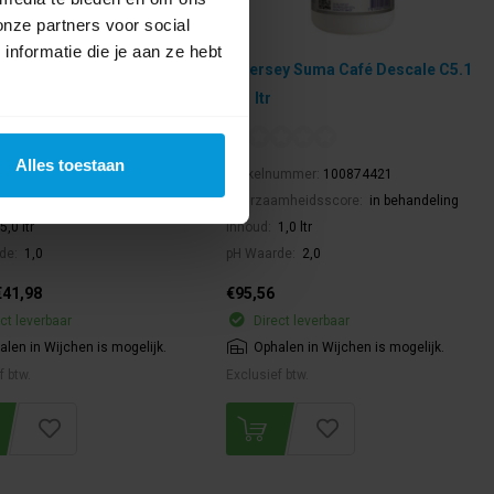
onze partners voor social
nformatie die je aan ze hebt
ofessional Calcfree 5 ltr
Diversey Suma Café Descale C5.1
4x1 ltr
Alles toestaan
nummer:
712686
Artikelnummer:
100874421
mheidsscore:
Duurzaamheidsscore 2
Duurzaamheidsscore:
in behandeling
5,0 ltr
Inhoud:
1,0 ltr
de:
1,0
pH Waarde:
2,0
€41,98
€95,56
ct leverbaar
Direct leverbaar
alen in Wijchen is mogelijk.
Ophalen in Wijchen is mogelijk.
f btw.
Exclusief btw.