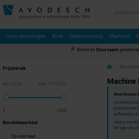
Onze oplossingen
Afval
Glasbewassing
Machines
M
Breed én
Duurzaam
geselecte
Assortim
Prijsbereik
Machine 
Min:
€2,00
Max:
€1205,00
Snel kiezen
De eerste prod
professionele k
2
1205
koffieresten of
Beschikbaarheid
Werk je met af
het type vervuil
Op voorraad