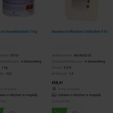
ch Inweekmiddel 1 kg
Avodesch Machine Ontkalker 5 ltr
nummer:
00701
Artikelnummer:
A004033/05
mheidsscore:
in behandeling
Duurzaamheidsscore:
in behandeling
:
1 kg
Inhoud:
5,0 ltr
de:
10,5
pH Waarde:
1,0
€58,41
ct leverbaar
Direct leverbaar
alen in Wijchen is mogelijk.
Ophalen in Wijchen is mogelijk.
f btw.
Exclusief btw.