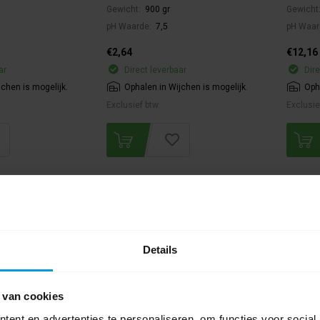
Gewicht:
900 gr
Gewicht
pH Waarde:
7,5
pH Waar
€2,64
€12,16
ar
Direct leverbaar
Dire
jchen is mogelijk.
Ophalen in Wijchen is mogelijk.
Oph
Exclusief btw.
Exclusie
Details
 van cookies
ent en advertenties te personaliseren, om functies voor social