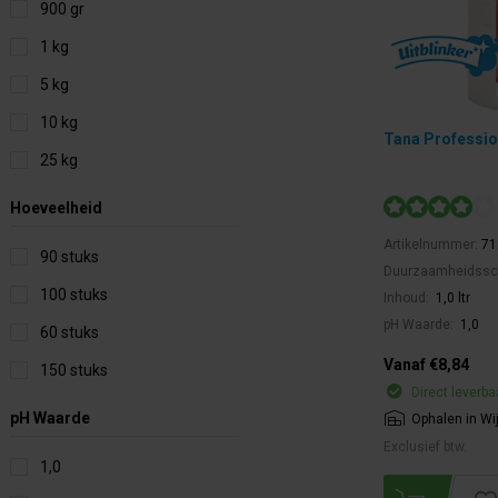
900 gr
1 kg
5 kg
10 kg
Tana Profession
25 kg
Hoeveelheid
Artikelnummer:
71
90 stuks
Duurzaamheidssc
100 stuks
Inhoud:
1,0 ltr
pH Waarde:
1,0
60 stuks
Vanaf €8,84
150 stuks
Direct leverba
pH Waarde
Ophalen in Wi
Exclusief btw.
1,0