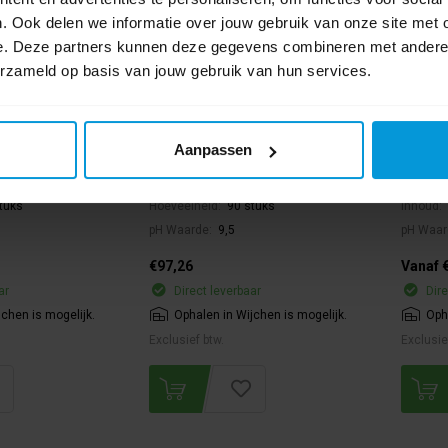
. Ook delen we informatie over jouw gebruik van onze site met 
e. Deze partners kunnen deze gegevens combineren met andere i
Café AutoTab 2x60
Diversey Suma Café MilkClean S
Tana Pr
erzameld op basis van jouw gebruik van hun services.
Kit C3.7.v
Aanpassen
1100859
Artikelnummer:
101102051
Artikel
ore:
in behandeling
Duurzaamheidsscore:
in behandeling
Duurzaa
tuks
Hoeveelheid:
90 stuks
Inhoud:
pH Waarde:
9,5
pH Waar
€97,26
Vanaf 
ar
Direct leverbaar
Dire
jchen is mogelijk.
Ophalen in Wijchen is mogelijk.
Oph
Exclusief btw.
Exclusie