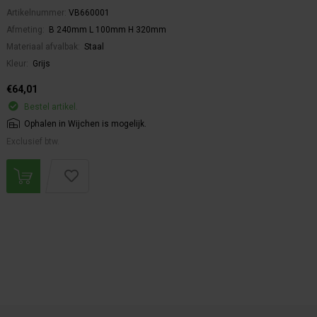
Artikelnummer:
VB660001
Afmeting:
B 240mm L 100mm H 320mm
Materiaal afvalbak:
Staal
Kleur:
Grijs
€64,01
Bestel artikel.
Ophalen in Wijchen is mogelijk.
Exclusief btw.