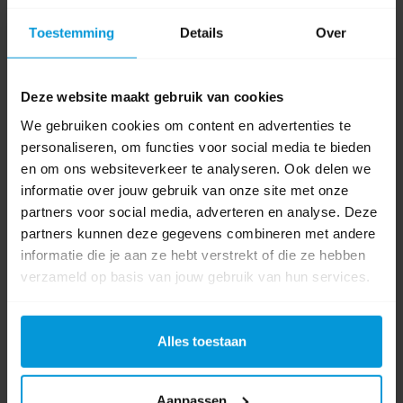
Toestemming
Details
Over
Artikelnummer:
VB040995
Afmeting:
B 280mm L 140mm H 370mm
Deze website maakt gebruik van cookies
Materiaal afvalbak:
RVS
We gebruiken cookies om content en advertenties te
Kleur:
Zwart
personaliseren, om functies voor social media te bieden
€60,76
en om ons websiteverkeer te analyseren. Ook delen we
informatie over jouw gebruik van onze site met onze
Bestel artikel.
partners voor social media, adverteren en analyse. Deze
Ophalen in Wijchen is mogelijk.
partners kunnen deze gegevens combineren met andere
Exclusief btw.
informatie die je aan ze hebt verstrekt of die ze hebben
verzameld op basis van jouw gebruik van hun services.
Alles toestaan
Aanpassen