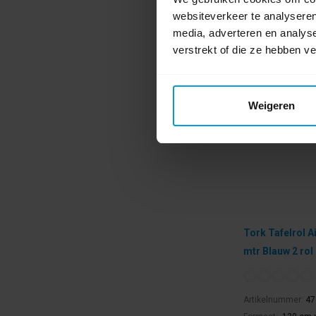
websiteverkeer te analyseren
media, adverteren en analys
verstrekt of die ze hebben v
Weigeren
Tork Tafelrol A
mtr Blauw 2 rol
Artikelnummer:
47