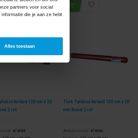
onze partners voor social
nformatie die je aan ze hebt
Alles toestaan
felrol Airlaid 120 cm x 20
Tork Tafelrol Airlaid 120 cm x 20
oen 2 rol
mtr Rood 2 rol
nummer:
474588
Artikelnummer:
474586