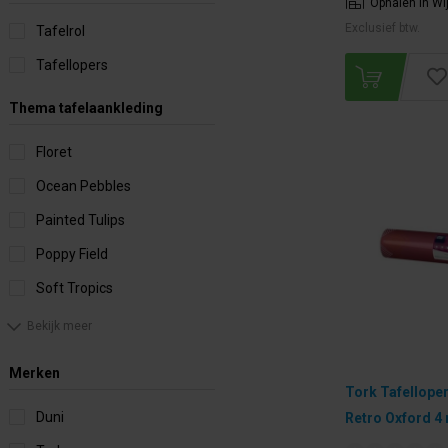
Ophalen in Wi
Exclusief btw.
Tafelrol
Tafellopers
Thema tafelaankleding
Floret
Ocean Pebbles
Painted Tulips
Poppy Field
Soft Tropics
Bekijk meer
Merken
Tork Tafelloper
Duni
Retro Oxford 4 