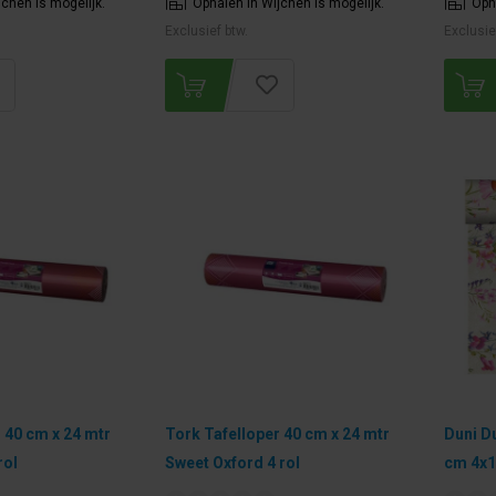
jchen is mogelijk.
Ophalen in Wijchen is mogelijk.
Oph
Exclusief btw.
Exclusie
 40 cm x 24 mtr
Tork Tafelloper 40 cm x 24 mtr
Duni D
rol
Sweet Oxford 4 rol
cm 4x1 