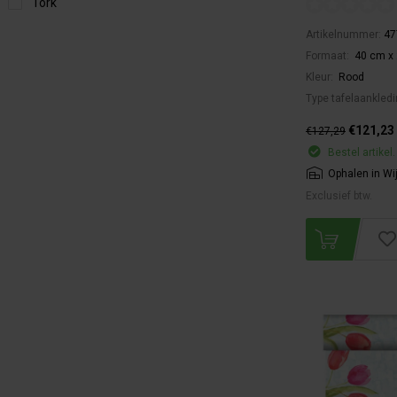
Tork
Artikelnummer:
47
Formaat:
40 cm x 
Kleur:
Rood
Type tafelaankled
€121,23
€127,29
Bestel artikel.
Ophalen in Wi
Exclusief btw.