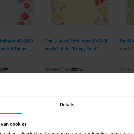
afelloper 40x2400
Duni Dunicel Tafelloper 40x2400
Duni D
ainted Tulips
cm 4x1 stuks "Poppy Field"
cm 4x1
6389
Artikelnummer:
202422
Artikel
24 mtr
Formaat:
40 cm x 24 mtr
Formaat
eding:
Painted Tulips
Thema tafelaankleding:
Poppy Field
Thema t
ing:
Tafellopers
Type tafelaankleding:
Tafellopers
Type taf
€121,13
€121,1
Details
Bestel artikel.
Best
jchen is mogelijk.
Ophalen in Wijchen is mogelijk.
Oph
 van cookies
Exclusief btw.
Exclusie
ent en advertenties te personaliseren, om functies voor social