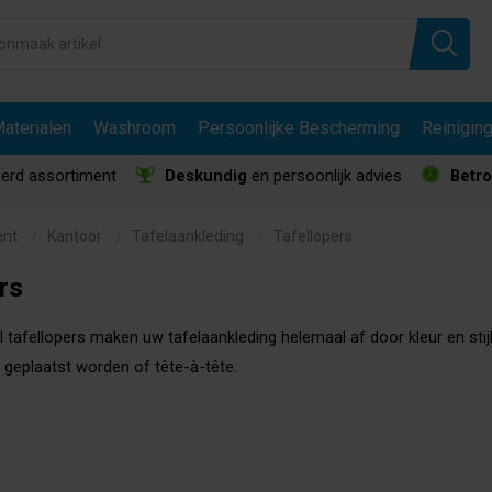
aterialen
Washroom
Persoonlijke Bescherming
Reinigin
erd assortiment
Deskundig
en persoonlijk advies
Betr
ent
Kantoor
Tafelaankleding
Tafellopers
rs
el tafellopers maken uw tafelaankleding helemaal af door kleur en stij
 geplaatst worden of tête-à-tête.