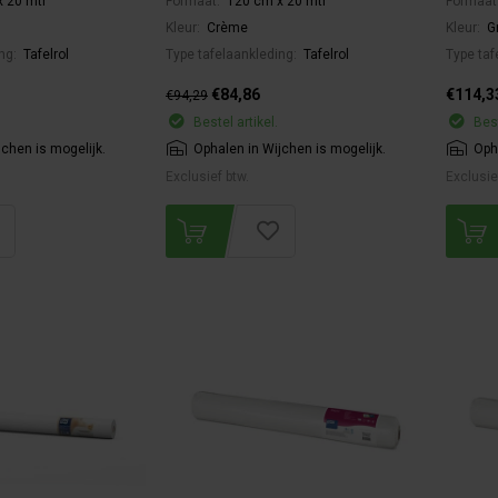
 20 mtr
Formaat:
120 cm x 20 mtr
Formaat
Kleur:
Crème
Kleur:
G
ing:
Tafelrol
Type tafelaankleding:
Tafelrol
Type taf
€84,86
€114,3
€94,29
Bestel artikel.
Best
jchen is mogelijk.
Ophalen in Wijchen is mogelijk.
Oph
Exclusief btw.
Exclusie