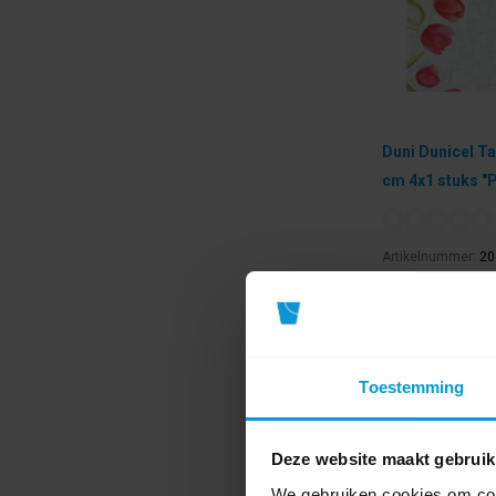
Duni Dunicel T
cm 4x1 stuks "P
Artikelnummer:
20
Formaat:
40 cm x 
Thema tafelaankl
Type tafelaankled
€121,13
Toestemming
Bestel artikel.
Ophalen in Wi
Deze website maakt gebruik
Exclusief btw.
We gebruiken cookies om cont