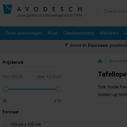
Onze oplossingen
Afval
Glasbewassing
Machines
M
Breed én
Duurzaam
geselecte
Assortim
Prijsbereik
Tafellope
Min:
€85,00
Max:
€270,00
Tork Textile Fe
midden op tafel
85
270
Formaat
100 cm x 100 mtr