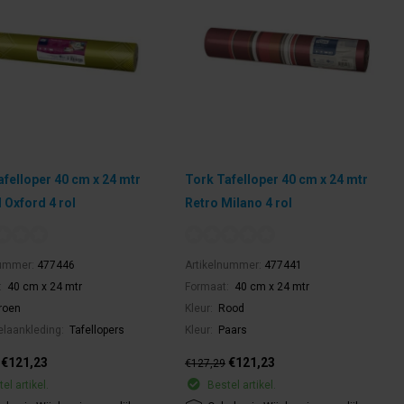
afelloper 40 cm x 24 mtr
Tork Tafelloper 40 cm x 24 mtr
 Oxford 4 rol
Retro Milano 4 rol
nummer:
477446
Artikelnummer:
477441
:
40 cm x 24 mtr
Formaat:
40 cm x 24 mtr
roen
Kleur:
Rood
elaankleding:
Tafellopers
Kleur:
Paars
€121,23
€121,23
€127,29
el artikel.
Bestel artikel.