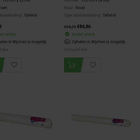
:
120 cm x 20 mtr
Formaat:
120 cm x 20 mtr
roen
Kleur:
Rood
elaankleding:
Tafelrol
Type tafelaankleding:
Tafelrol
3
€84,86
€94,29
el artikel.
Bestel artikel.
alen in Wijchen is mogelijk.
Ophalen in Wijchen is mogelijk.
f btw.
Exclusief btw.