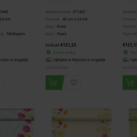
7445
Artikelnummer:
477447
Artikel
24 mtr
Formaat:
40 cm x 24 mtr
Formaat
Kleur:
Rood
Thema t
ing:
Tafellopers
Kleur:
Paars
Type taf
€121,23
€121,1
€127,29
Bestel artikel.
Best
jchen is mogelijk.
Ophalen in Wijchen is mogelijk.
Oph
Exclusief btw.
Exclusie