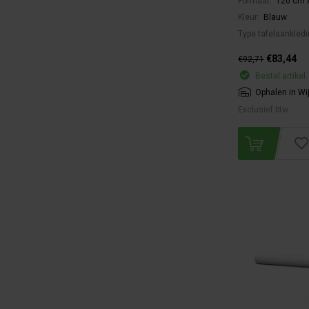
Formaat:
120 cm x
Kleur:
Blauw
Type tafelaankled
€83,44
€92,71
Bestel artikel.
Ophalen in Wi
Exclusief btw.