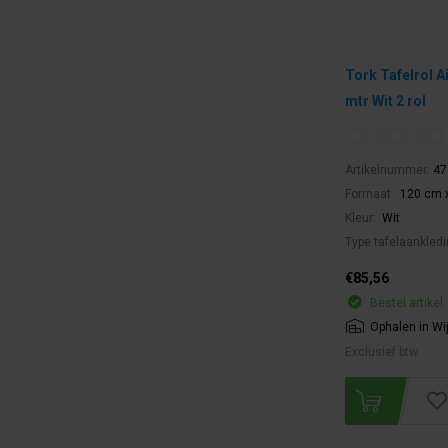
Tork Tafelrol A
mtr Wit 2 rol
Artikelnummer:
47
Formaat:
120 cm x
Kleur:
Wit
Type tafelaankled
€85,56
Bestel artikel.
Ophalen in Wi
Exclusief btw.