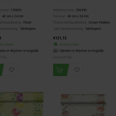
nummer:
195839
Artikelnummer:
206390
:
40 cm x 24 mtr
Formaat:
40 cm x 24 mtr
afelaankleding:
Floret
Thema tafelaankleding:
Ocean Pebbles
elaankleding:
Tafellopers
Type tafelaankleding:
Tafellopers
3
€121,13
el artikel.
Bestel artikel.
alen in Wijchen is mogelijk.
Ophalen in Wijchen is mogelijk.
f btw.
Exclusief btw.