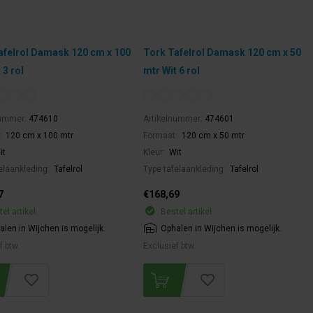
afelrol Damask 120 cm x 100
Tork Tafelrol Damask 120 cm x 50
 3 rol
mtr Wit 6 rol
nummer:
474610
Artikelnummer:
474601
:
120 cm x 100 mtr
Formaat:
120 cm x 50 mtr
it
Kleur:
Wit
elaankleding:
Tafelrol
Type tafelaankleding:
Tafelrol
7
€168,69
el artikel.
Bestel artikel.
alen in Wijchen is mogelijk.
Ophalen in Wijchen is mogelijk.
f btw.
Exclusief btw.