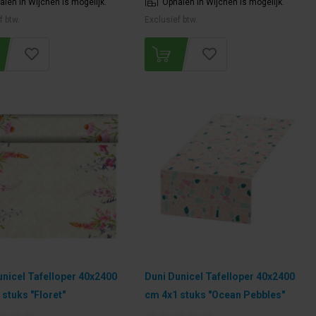
alen in Wijchen is mogelijk.
Ophalen in Wijchen is mogelijk.
f btw.
Exclusief btw.
unicel Tafelloper 40x2400
Duni Dunicel Tafelloper 40x2400
stuks "Floret"
cm 4x1 stuks "Ocean Pebbles"