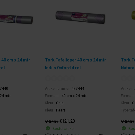
 40 cm x 24 mtr
Tork Tafelloper 40 cm x 24 mtr
Tork T
rol
Indus Oxford 4 rol
Natural
7440
Artikelnummer:
477444
Artikel
24 mtr
Formaat:
40 cm x 24 mtr
Formaat
Kleur:
Grijs
Kleur:
G
Kleur:
Paars
Type taf
€121,23
€127,29
€127,29
Bestel artikel.
Best