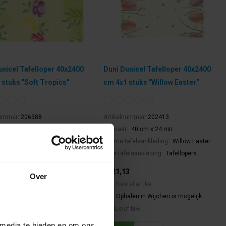
unicel Tafelloper 40x2400
Duni Dunicel Tafelloper 40x2400
 stuks "Soft Tropics"
cm 4x1 stuks "Willow Easter"
nummer:
206388
Artikelnummer:
202413
:
40 cm x 24 mtr
Formaat:
40 cm x 24 mtr
afelaankleding:
Soft Tropics
Thema tafelaankleding:
Willow Easter
elaankleding:
Tafellopers
Type tafelaankleding:
Tafellopers
3
€121,13
Over
el artikel.
Bestel artikel.
alen in Wijchen is mogelijk.
Ophalen in Wijchen is mogelijk.
f btw.
Exclusief btw.
 media te bieden en om ons