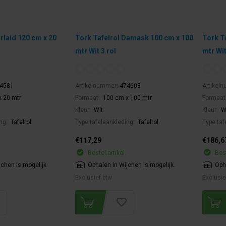
irlaid 120 cm x 20
Tork Tafelrol Damask 100 cm x 100
Tork T
mtr Wit 3 rol
mtr Wit
4581
Artikelnummer:
474608
Artikel
 20 mtr
Formaat:
100 cm x 100 mtr
Formaat
Kleur:
Wit
Kleur:
W
ing:
Tafelrol
Type tafelaankleding:
Tafelrol
Type taf
€117,29
€186,6
Bestel artikel.
Best
jchen is mogelijk.
Ophalen in Wijchen is mogelijk.
Oph
Exclusief btw.
Exclusie