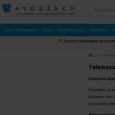
Onze oplossingen
Afval
Glasbewassing
Machines
M
Breed én
Duurzaam
geselecte
Assortim
Telewas
Complete Sys
Prestaties op he
bij beiden. Met
innovatieve ide
Telescoopste