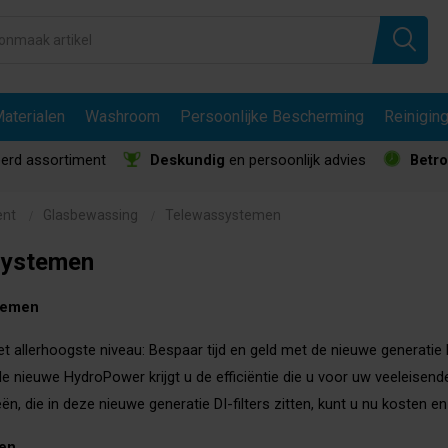
aterialen
Washroom
Persoonlijke Bescherming
Reinigin
erd assortiment
Deskundig
en persoonlijk advies
Betr
ent
Glasbewassing
Telewassystemen
systemen
temen
t allerhoogste niveau: Bespaar tijd en geld met de nieuwe generatie DI
 de nieuwe HydroPower krijgt u de efficiëntie die u voor uw veeleis
eën, die in deze nieuwe generatie DI-filters zitten, kunt u nu kosten
len