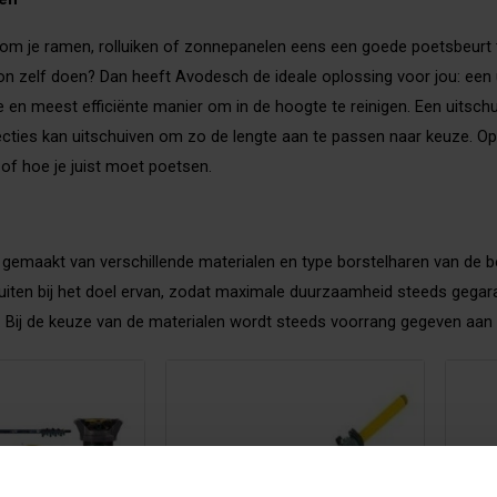
d om je ramen, rolluiken of zonnepanelen eens een goede poetsbeurt
on zelf doen? Dan heeft Avodesch de ideale oplossing voor jou: een 
te en meest efficiënte manier om in de hoogte te reinigen. Een uitsch
ecties kan uitschuiven om zo de lengte aan te passen naar keuze. Op
of hoe je juist moet poetsen.
n gemaakt van verschillende materialen en type borstelharen van de 
iten bij het doel ervan, zodat maximale duurzaamheid steeds gegarande
jk. Bij de keuze van de materialen wordt steeds voorrang gegeven aan