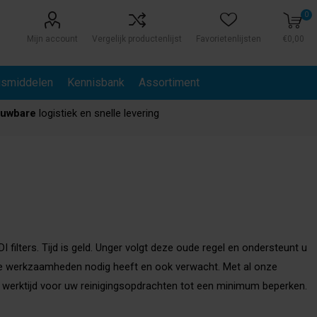
0
Mijn account
Vergelijk productenlijst
Favorietenlijsten
€0,00
gsmiddelen
Kennisbank
Assortiment
ouwbare
logistiek en snelle levering
 filters. Tijd is geld. Unger volgt deze oude regel en ondersteunt u
ende werkzaamheden nodig heeft en ook verwacht. Met al onze
 en werktijd voor uw reinigingsopdrachten tot een minimum beperken.