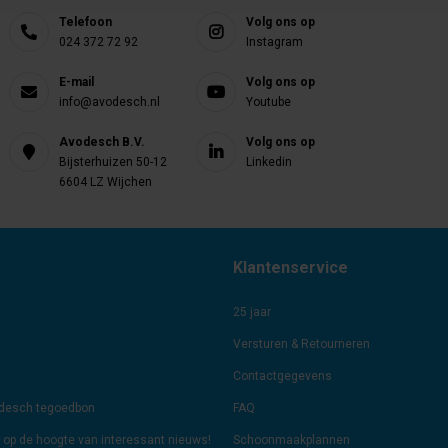
Telefoon
Volg ons op
024 372 72 92
Instagram
E-mail
Volg ons op
info@avodesch.nl
Youtube
Avodesch B.V.
Volg ons op
Bijsterhuizen 50-12
Linkedin
6604 LZ Wijchen
Klantenservice
25 jaar
Versturen & Retourneren
Contactgegevens
odesch tegoedbon
FAQ
jf op de hoogte van interessant nieuws!
Schoonmaakplannen