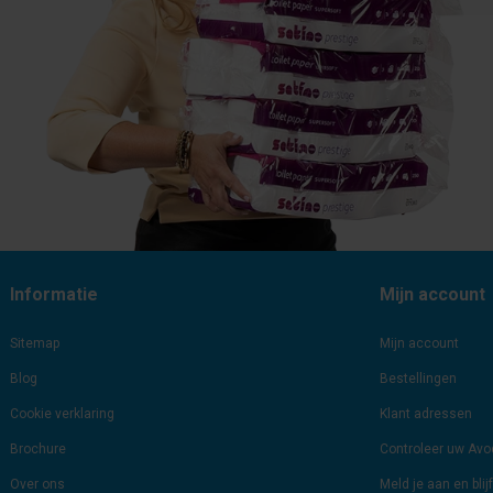
Informatie
Mijn account
Sitemap
Mijn account
Blog
Bestellingen
Cookie verklaring
Klant adressen
Brochure
Controleer uw Av
Over ons
Meld je aan en bli