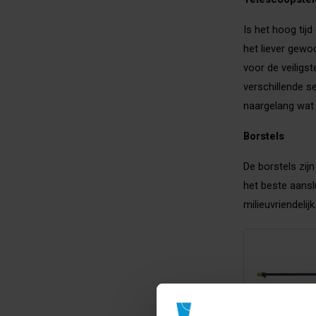
Is het hoog tij
het liever gewo
voor de veiligs
verschillende s
naargelang wat 
Borstels
De borstels zij
het beste aanslu
milieuvriendeli