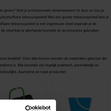
 te geven? Vind je professionele ramenwassers te duur en zou je
uitschuifbare telescoopsteel! Met een goede telescoopsteel kies je
uifbare telescoopsteel is een ingenieuze steel waarvan je de
 de steel kan je allerhande borstels en accessoires gebruiken
beste kwaliteit. Voor elke bezem worden de materialen gekozen die
erd is. Alle borstels zijn tegelijk praktisch, aantrekkelijk en
 natuurlijke, duurzame en ruwe producten.