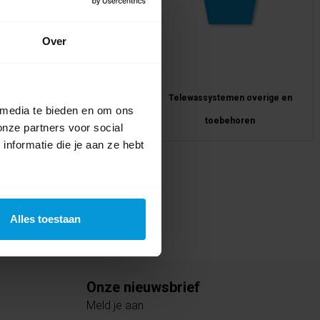
Over
Borstels
Telewassystemen overige en
 media te bieden en om ons
toebehoren
onze partners voor social
nformatie die je aan ze hebt
Alles toestaan
Onze nieuwsbrief
Meld je aan