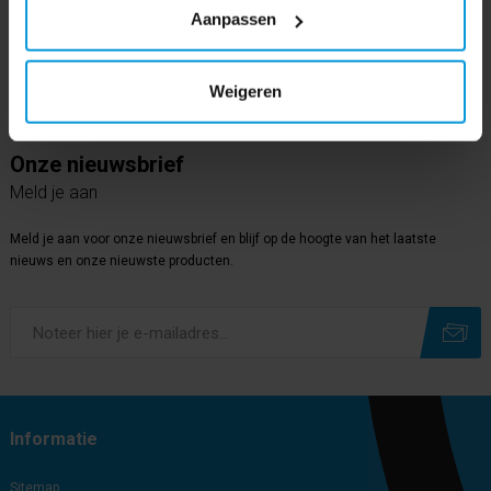
Aanpassen
Volg ons op
Linkedin
Weigeren
Onze nieuwsbrief
Meld je aan
Meld je aan voor onze nieuwsbrief en blijf op de hoogte van het laatste
nieuws en onze nieuwste producten.
Subscribe
Unsubscribe
Informatie
Sitemap