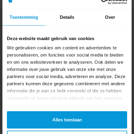
Toestemming
Details
Over
Nog vragen?
Onze product specialisten staan voor je klaar!
Deze website maakt gebruik van cookies
Telefoon
024 372 72 92
We gebruiken cookies om content en advertenties te
personaliseren, om functies voor social media te bieden
E-mail
en om ons websiteverkeer te analyseren. Ook delen we
info@avodesch.nl
informatie over jouw gebruik van onze site met onze
Avodesch B.V.
partners voor social media, adverteren en analyse. Deze
Bijsterhuizen 50-12
partners kunnen deze gegevens combineren met andere
6604 LZ Wijchen
informatie die je aan ze hebt verstrekt of die ze hebben
verzameld op basis van jouw gebruik van hun services.
Volg ons op
Instagram
Alles toestaan
Volg ons op
Youtube