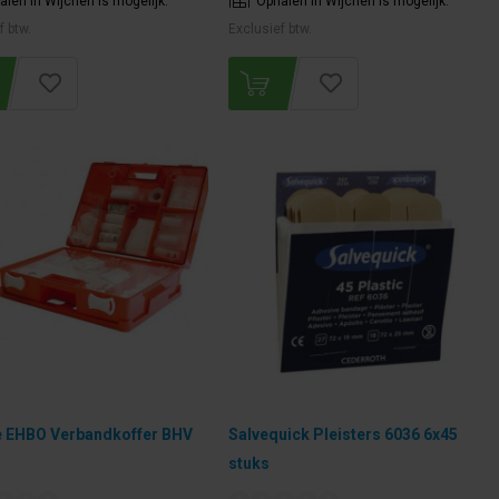
alen in Wijchen is mogelijk.
Ophalen in Wijchen is mogelijk.
f btw.
Exclusief btw.
 EHBO Verbandkoffer BHV
Salvequick Pleisters 6036 6x45
stuks