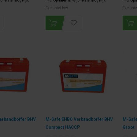
jchen is mogelijk.
Ophalen in Wijchen is mogelijk.
Oph
Exclusief btw.
Exclusie
erbandkoffer BHV
M-Safe EHBO Verbandkoffer BHV
M-Safe
Compact HACCP
Groot