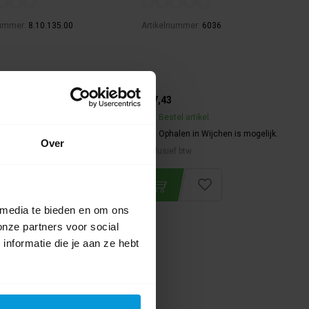
nummer:
8.10.135.00
Artikelnummer:
6036
€37,43
el artikel.
Bestel artikel.
alen in Wijchen is mogelijk.
Ophalen in Wijchen is mogelijk.
Over
f btw.
Exclusief btw.
 media te bieden en om ons
onze partners voor social
nformatie die je aan ze hebt