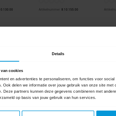
10.130.00
Artikelnummer:
8.10.155.00
Artikel
€85,74
€97,39
Bestel artikel.
Best
jchen is mogelijk.
Ophalen in Wijchen is mogelijk.
Oph
Details
Exclusief btw.
Exclusie
 van cookies
ent en advertenties te personaliseren, om functies voor social
. Ook delen we informatie over jouw gebruik van onze site met 
e. Deze partners kunnen deze gegevens combineren met andere i
erzameld op basis van jouw gebruik van hun services.