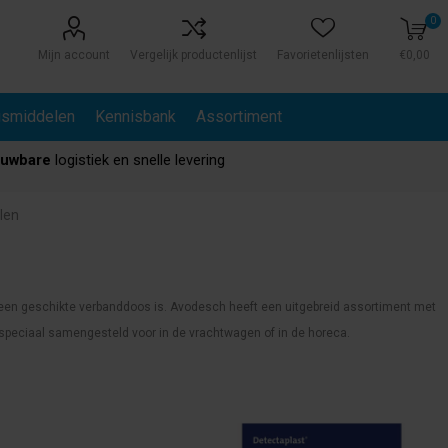
0
Mijn account
Vergelijk productenlijst
Favorietenlijsten
€0,00
gsmiddelen
Kennisbank
Assortiment
ouwbare
logistiek en snelle levering
len
f een geschikte verbanddoos is. Avodesch heeft een uitgebreid assortiment met
s speciaal samengesteld voor in de vrachtwagen of in de horeca.