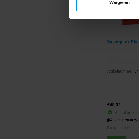
Weigeren
Salvequick Plei
Artikelnummer:
64
€48,32
Bestel artikel.
Ophalen in Wi
Exclusief btw.