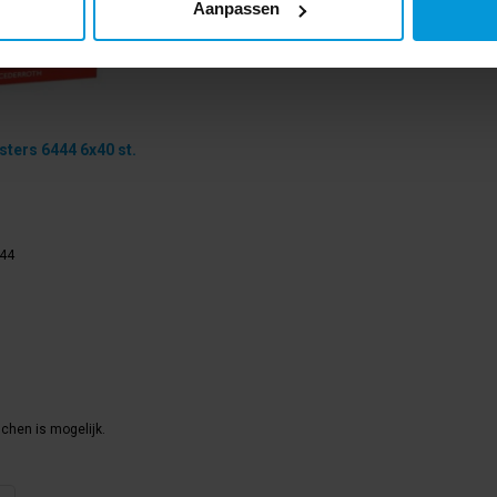
Aanpassen
sters 6444 6x40 st.
44
jchen is mogelijk.