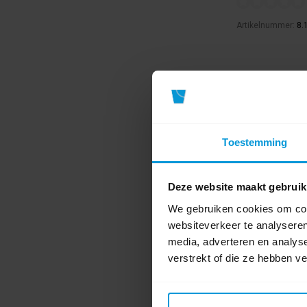
Artikelnummer:
8.
€77,65
Bestel artikel.
Ophalen in Wi
Toestemming
Exclusief btw.
Deze website maakt gebruik
We gebruiken cookies om cont
websiteverkeer te analyseren
media, adverteren en analys
verstrekt of die ze hebben v