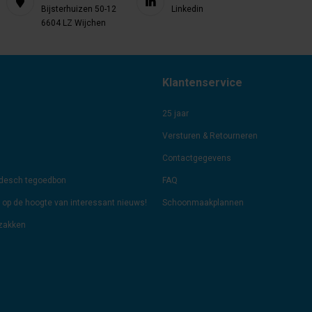
Bijsterhuizen 50-12
Linkedin
6604 LZ Wijchen
Klantenservice
25 jaar
Versturen & Retourneren
Contactgegevens
odesch tegoedbon
FAQ
jf op de hoogte van interessant nieuws!
Schoonmaakplannen
lzakken