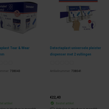
aplast Tear & Wear
Detectaplast universele pleister
mm
dispenser met 2 vullingen
nummer:
738043
Artikelnummer:
738041
€22,40
el artikel.
Bestel artikel.