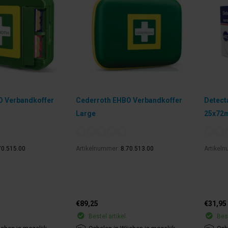
O Verbandkoffer
Cederroth EHBO Verbandkoffer
Detect
Large
25x72
70.515.00
Artikelnummer:
8.70.513.00
Artikel
€89,25
€31,95
Bestel artikel.
Best