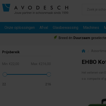
Onze oplossingen
Afval
Glasbewassing
Machines
M
Breed én
Duurzaam
geselecte
Assortim
Prijsbereik
EHBO Kof
Min:
€22,00
Max:
€216,00
Het verlenen van E
o.a. compacte of g
22
216