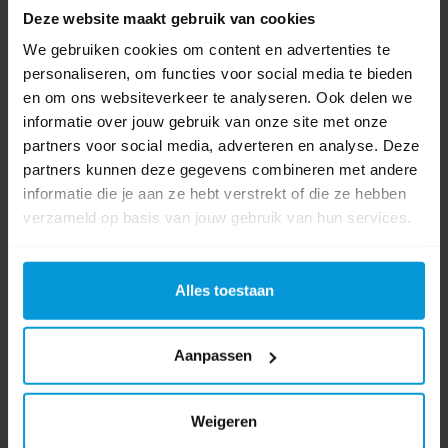
Deze website maakt gebruik van cookies
Avodesch B.V.
We gebruiken cookies om content en advertenties te
Bijsterhuizen 50-12
6604 LZ Wijchen
personaliseren, om functies voor social media te bieden
en om ons websiteverkeer te analyseren. Ook delen we
informatie over jouw gebruik van onze site met onze
Volg ons op
partners voor social media, adverteren en analyse. Deze
Instagram
partners kunnen deze gegevens combineren met andere
informatie die je aan ze hebt verstrekt of die ze hebben
Volg ons op
verzameld op basis van jouw gebruik van hun services.
Youtube
Volg ons op
Linkedin
Alles toestaan
Aanpassen
Onze nieuwsbrief
Meld je aan
Weigeren
Meld je aan voor onze nieuwsbrief en blijf op de hoogte van het laatste