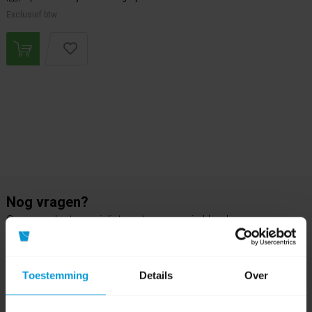
Exclusief btw.
Nog vragen?
Onze product specialisten staan voor je klaar!
Telefoon
024 372 72 92
Toestemming
Details
Over
E-mail
info@avodesch.nl