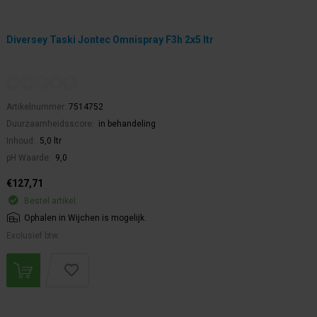
Diversey Taski Jontec Omnispray F3h 2x5 ltr
Artikelnummer:
7514752
Duurzaamheidsscore:
in behandeling
Inhoud:
5,0 ltr
pH Waarde:
9,0
€127,71
Bestel artikel.
Ophalen in Wijchen is mogelijk.
Exclusief btw.