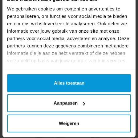
We gebruiken cookies om content en advertenties te
personaliseren, om functies voor social media te bieden
en om ons websiteverkeer te analyseren. Ook delen we
Artikelnummer:
713366
informatie over jouw gebruik van onze site met onze
Duurzaamheidsscore:
Duurzaamheidsscore 3
partners voor social media, adverteren en analyse. Deze
Inhoud:
5,0 ltr
partners kunnen deze gegevens combineren met andere
pH Waarde:
8,0
informatie die je aan ze hebt verstrekt of die ze hebben
verzameld op basis van jouw gebruik van hun services.
Vanaf €63,86
Direct leverbaar
Ophalen in Wijchen is mogelijk.
Alles toestaan
Exclusief btw.
Aanpassen
Weigeren