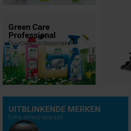
Green Care
Professional
Duurzaam schoonmaken
UITBLINKENDE MERKEN
Extra scherp geprijsd.