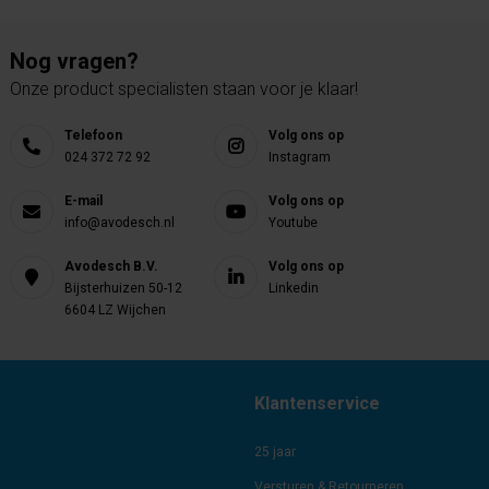
Nog vragen?
Onze product specialisten staan voor je klaar!
Telefoon
Volg ons op
024 372 72 92
Instagram
E-mail
Volg ons op
info@avodesch.nl
Youtube
Avodesch B.V.
Volg ons op
Bijsterhuizen 50-12
Linkedin
6604 LZ Wijchen
Klantenservice
25 jaar
Versturen & Retourneren