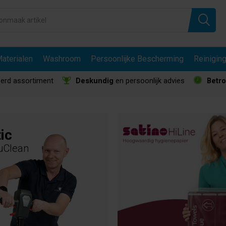
aterialen
Washroom
Persoonlijke Bescherming
Reinigin
erd assortiment
Deskundig
en persoonlijk advies
Betr
ic
uClean