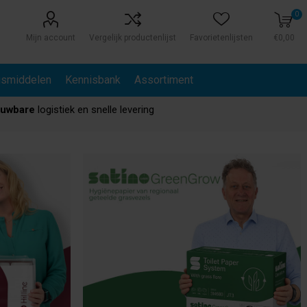
0
Mijn account
Vergelijk productenlijst
Favorietenlijsten
€0,00
gsmiddelen
Kennisbank
Assortiment
ouwbare
logistiek en snelle levering