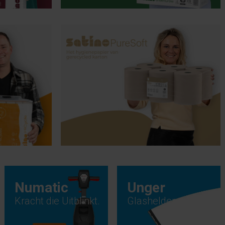
Numatic
Unger
Kracht die Uitblinkt.
Glashelder resultaat.