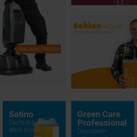
Satino
Green Care
Professional
Zacht in gebruik
sterk in prijs.
Duurzaam