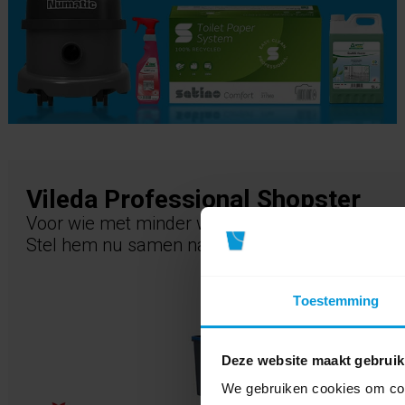
Vileda Professional Shopster
Voor wie met minder wil Uitblinken
Stel hem nu samen naar jouw wensen
Toestemming
Deze website maakt gebruik
We gebruiken cookies om cont