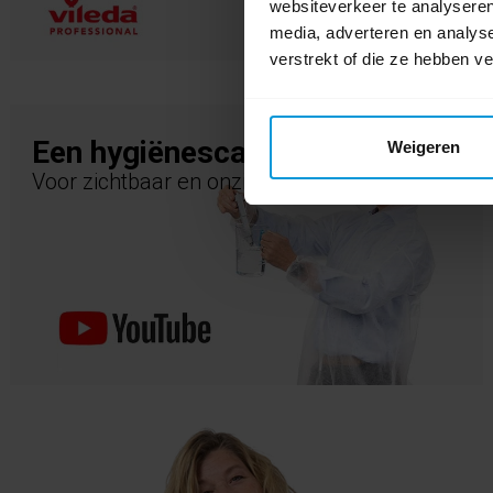
websiteverkeer te analyseren
media, adverteren en analys
verstrekt of die ze hebben v
Een hygiënescan
Weigeren
Voor zichtbaar en onzichtbaar vuil