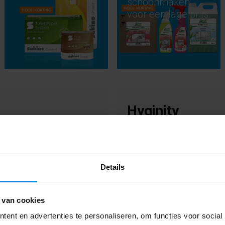
schoonmaken
voor een lage prijs.
Hyginity
The future of
hygiene is curved
Details
 van cookies
ent en advertenties te personaliseren, om functies voor social