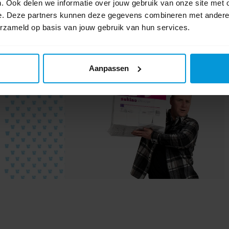
. Ook delen we informatie over jouw gebruik van onze site met 
e. Deze partners kunnen deze gegevens combineren met andere i
erzameld op basis van jouw gebruik van hun services.
Satino by Wepa
Aanpassen
Easy, clean, professional.