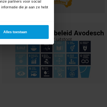
onze partners voor social
nformatie die je aan ze hebt
Duurzaamheidsbeleid Avodesch
Alles toestaan
Reduceren van de CO2 uitstoot