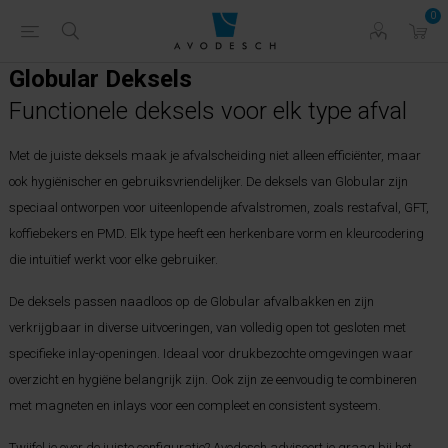
0
Globular Deksels
Functionele deksels voor elk type afval
Met de juiste deksels maak je afvalscheiding niet alleen efficiënter, maar
ook hygiënischer en gebruiksvriendelijker. De deksels van Globular zijn
speciaal ontworpen voor uiteenlopende afvalstromen, zoals restafval, GFT,
koffiebekers en PMD. Elk type heeft een herkenbare vorm en kleurcodering
die intuïtief werkt voor elke gebruiker.
De deksels passen naadloos op de Globular afvalbakken en zijn
verkrijgbaar in diverse uitvoeringen, van volledig open tot gesloten met
specifieke inlay-openingen. Ideaal voor drukbezochte omgevingen waar
overzicht en hygiëne belangrijk zijn. Ook zijn ze eenvoudig te combineren
met magneten en inlays voor een compleet en consistent systeem.
Twijfel je over de juiste configuratie? Avodesch adviseert je graag bij het