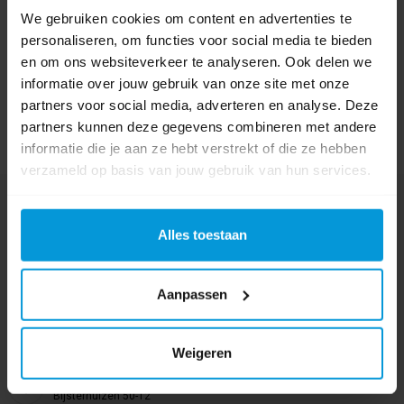
We gebruiken cookies om content en advertenties te
personaliseren, om functies voor social media te bieden
en om ons websiteverkeer te analyseren. Ook delen we
informatie over jouw gebruik van onze site met onze
partners voor social media, adverteren en analyse. Deze
partners kunnen deze gegevens combineren met andere
informatie die je aan ze hebt verstrekt of die ze hebben
verzameld op basis van jouw gebruik van hun services.
Nog vragen?
Onze product specialisten staan voor je klaar!
Alles toestaan
Telefoon
024 372 72 92
Aanpassen
E-mail
info@avodesch.nl
Weigeren
Avodesch B.V.
Bijsterhuizen 50-12