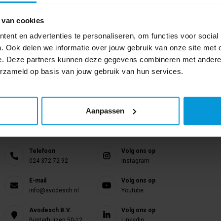
video Stofwissen
Toiletpapier dispensers kiezen
Ho
 van cookies
ent en advertenties te personaliseren, om functies voor social
. Ook delen we informatie over jouw gebruik van onze site met 
e. Deze partners kunnen deze gegevens combineren met andere i
erzameld op basis van jouw gebruik van hun services.
Aanpassen
Nog vragen?
Onze product specialisten staan voor je klaar!
Telefoon
Volg ons op
024 372 72 92
Instagram
E-mail
Volg ons op
info@avodesch.nl
Youtube
Avodesch B.V.
Volg ons op
Bijsterhuizen 50-12
Linkedin