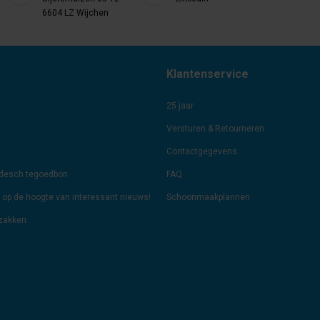
6604 LZ Wijchen
Klantenservice
25 jaar
Versturen & Retourneren
Contactgegevens
odesch tegoedbon
FAQ
jf op de hoogte van interessant nieuws!
Schoonmaakplannen
lzakken