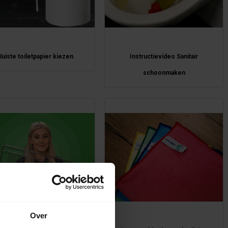
Juiste toiletpapier kiezen
Instructievideo Sanitair
schoonmaken
Over