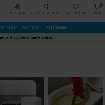
0
Mijn account
Vergelijk productenlijst
Favorietenlijsten
€0,00
gsmiddelen
Kennisbank
Assortiment
ouwbare
logistiek en snelle levering