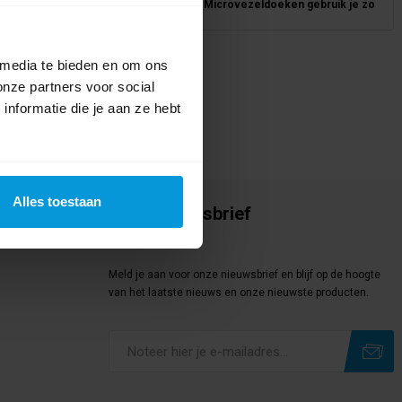
e gebruik je een ontvetter?
Microvezeldoeken gebruik je zo
 media te bieden en om ons
onze partners voor social
nformatie die je aan ze hebt
Alles toestaan
Onze nieuwsbrief
Meld je aan
Meld je aan voor onze nieuwsbrief en blijf op de hoogte
van het laatste nieuws en onze nieuwste producten.
Subscribe
Unsubscribe