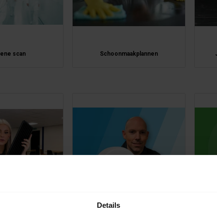
iene scan
Schoonmaakplannen
Details