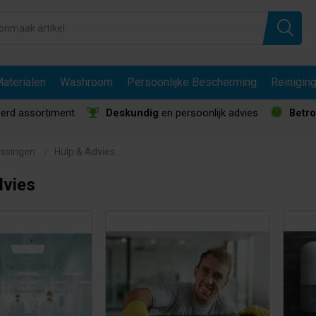
aterialen
Washroom
Persoonlijke Bescherming
Reinigin
erd assortiment
Deskundig
en persoonlijk advies
Betr
ossingen
Hulp & Advies
dvies