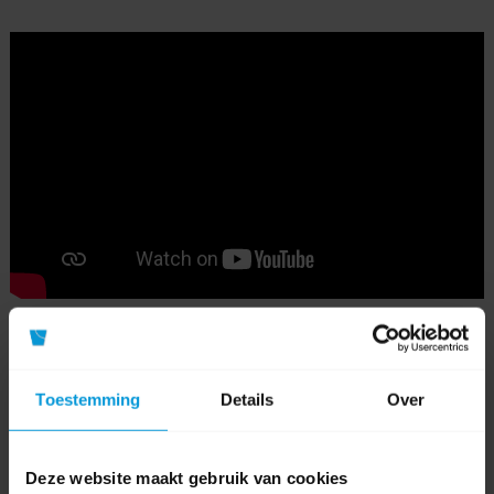
Toestemming
Details
Over
0 beoordeling(en)
Schrijf als eerste voor dit product een beoordeling
Deze website maakt gebruik van cookies