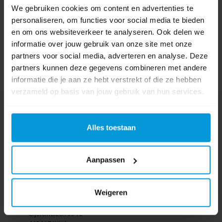
We gebruiken cookies om content en advertenties te
personaliseren, om functies voor social media te bieden
en om ons websiteverkeer te analyseren. Ook delen we
informatie over jouw gebruik van onze site met onze
partners voor social media, adverteren en analyse. Deze
partners kunnen deze gegevens combineren met andere
informatie die je aan ze hebt verstrekt of die ze hebben
verzameld op basis van jouw gebruik van hun services.
Nog vragen?
Onze product specialisten staan voor je klaar!
Alles toestaan
Telefoon
024 372 72 92
Aanpassen
E-mail
info@avodesch.nl
Weigeren
Avodesch B.V.
Bijsterhuizen 50-12