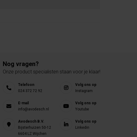
Nog vragen?
Onze product specialisten staan voor je klaar!
Telefoon
Volg ons op
024 372 72 92
Instagram
E-mail
Volg ons op
info@avodesch.nl
Youtube
Avodesch B.V.
Volg ons op
Bijsterhuizen 50-12
Linkedin
6604 LZ Wijchen