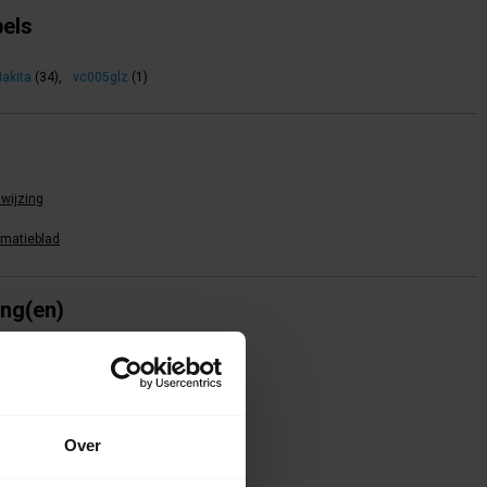
bels
akita
(34)
,
vc005glz
(1)
wijzing
rmatieblad
ing(en)
te voor dit product een beoordeling
Over