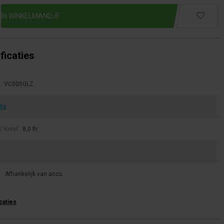
ficaties
:
VC005GLZ
ita
/ Ketel:
8,0 ltr
u:
Afhankelijk van accu
icaties