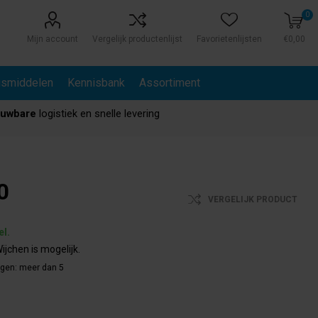
0
Mijn account
Vergelijk productenlijst
Favorietenlijsten
€0,00
gsmiddelen
Kennisbank
Assortiment
ouwbare
logistiek en snelle levering
0
VERGELIJK PRODUCT
el.
ijchen is mogelijk.
agen:
meer dan 5