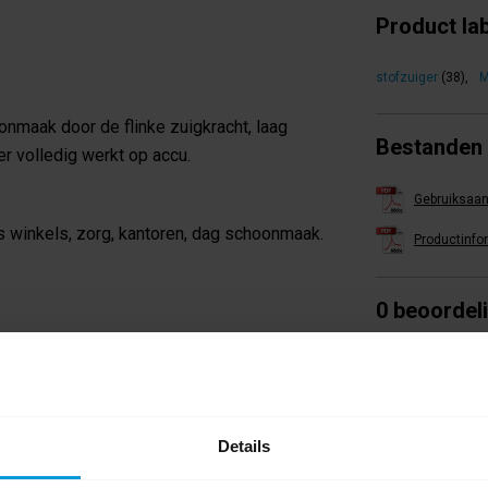
Product la
stofzuiger
(38)
,
M
onmaak door de flinke zuigkracht, laag
Bestanden
r volledig werkt op accu.
Gebruiksaan
ls winkels, zorg, kantoren, dag schoonmaak.
Productinfo
0 beoordel
s: maximaal 220 minuten in stand 1, 28
Schrijf als eers
en verbeterd gebruiksgemak.
ijdens werkzaamheden.
Details
en.