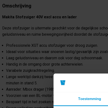
Omschrijving
Makita Stofzuiger 40V excl accu en lader
Deze stofzuiger is uitermate geschikt voor de dagelijkse scho
geluidsniveau en ruime bewegingsvrijheid doordat de stofzuige
Professionele XGT accu stofzuiger voor droog zuigen.
Ideaal voor situaties waar snoeren lastig/gevaarlijk zijn zoa
Laag geluidsniveau en daarom ook voor dag schoonmaak.
Handig in de omgang door grote achterwielen.
Variabele zuigkrachtregeling.
Lange werktijd dankzij twee volle 5,0 Ah XGT 40 V Max accu`
minuten in stand 5.
Aanrader: Mbox drager (198599-8) voor extra opslagruimte 
Voorzien van een BL-motor voor een constante zuigkracht t
Toestemming
Bespaart tijd in het zoeken naar en wisselen van stopcontact