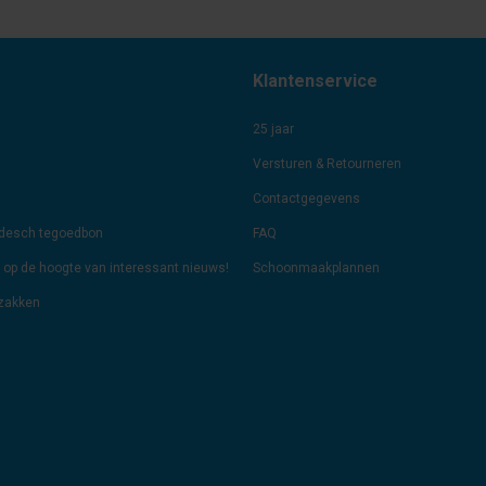
Klantenservice
25 jaar
Versturen & Retourneren
Contactgegevens
odesch tegoedbon
FAQ
jf op de hoogte van interessant nieuws!
Schoonmaakplannen
lzakken