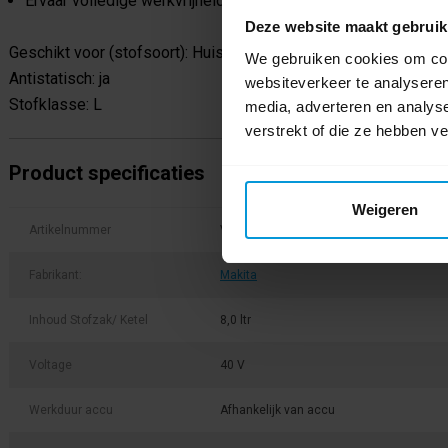
Ervaar volledige werkvrijheid in stofvrij en snoerloos werke
Deze website maakt gebruik
Geschikt voor (stofsoort): Huisstof
We gebruiken cookies om cont
Antistatisch: ja
websiteverkeer te analyseren
Stofklasse: L
media, adverteren en analys
verstrekt of die ze hebben v
Product specificaties
Weigeren
Artikelnummer
VC005GLZ
Fabrikant:
Makita
Inhoud Stofzak/ Ketel
8,0 ltr
Voltage
40 V
Werkduur accu
Afhankelijk van accu