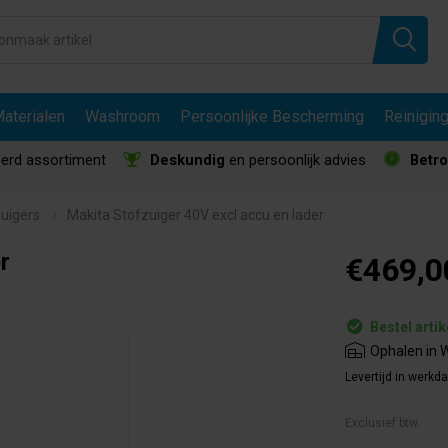
aterialen
Washroom
Persoonlijke Bescherming
Reinigin
erd assortiment
Deskundig
en persoonlijk advies
Betr
uigers
Makita Stofzuiger 40V excl accu en lader
r
€469,0
Bestel artik
Ophalen in W
Levertijd in werkd
Exclusief btw.