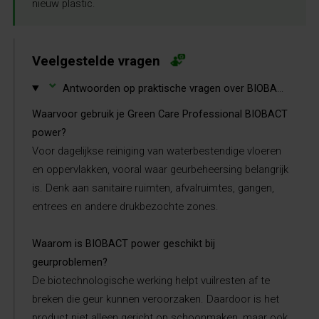
nieuw plastic.
Veelgestelde vragen
⌄
Antwoorden op praktische vragen over BIOBACT power.
Waarvoor gebruik je Green Care Professional BIOBACT
power?
Voor dagelijkse reiniging van waterbestendige vloeren
en oppervlakken, vooral waar geurbeheersing belangrijk
is. Denk aan sanitaire ruimten, afvalruimtes, gangen,
entrees en andere drukbezochte zones.
Waarom is BIOBACT power geschikt bij
geurproblemen?
De biotechnologische werking helpt vuilresten af te
breken die geur kunnen veroorzaken. Daardoor is het
product niet alleen gericht op schoonmaken, maar ook