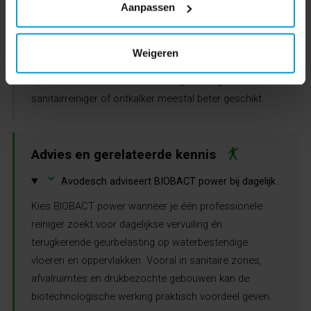
Aanpassen
Wanneer kies je beter een ander product?
Voor glas en spiegels adviseren wij een specifieke
Weigeren
glasreiniger. Voor zware kalkaanslag, roest of
specialistische sanitaire vervuiling is een gerichte
sanitairreiniger of ontkalker meestal beter geschikt.
Advies en gerelateerde kennis
⌄
Avodesch adviseert BIOBACT power bij dagelijkse reiniging met extra aandacht voor geurbeheersing.
Kies BIOBACT power wanneer je één professionele
reiniger zoekt voor dagelijkse vervuiling én
terugkerende geurbelasting op waterbestendige
vloeren en oppervlakken. Vooral in sanitaire zones,
afvalruimtes en drukbezochte gebouwen kan de
biotechnologische werking praktisch voordeel geven.