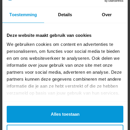
Nee. Volgens het duurzaamheidsrapport vermeldt het
veiligheidsinformatieblad dat BIOBACT power geen
Toestemming
Details
Over
gevaarlijke stof of mengsel is volgens Verordening EG
1272/2008.
Deze website maakt gebruik van cookies
Welke certificering heeft dit product?
We gebruiken cookies om content en advertenties te
BIOBACT power is EU Ecolabel-gecertificeerd. Cradle to
personaliseren, om functies voor social media te bieden
Cradle is voor dit product niet als productcertificering
en om ons websiteverkeer te analyseren. Ook delen we
informatie over jouw gebruik van onze site met onze
meegeteld, omdat er geen bewijs is dat de formule zelf
partners voor social media, adverteren en analyse. Deze
Cradle to Cradle gecertificeerd is.
partners kunnen deze gegevens combineren met andere
informatie die je aan ze hebt verstrekt of die ze hebben
Kan ik BIOBACT power combineren met
verzameld op basis van jouw gebruik van hun services.
microvezeldoeken?
Ja, voor oppervlaktereiniging kan dit product goed
gecombineerd worden met geschikte
Alles toestaan
microvezeldoeken. Werk met de juiste dosering en
voorkom overmatig productgebruik.