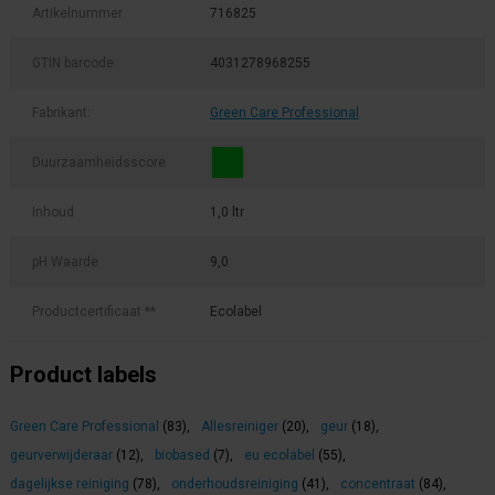
Artikelnummer
716825
GTIN barcode
4031278968255
Fabrikant:
Green Care Professional
Duurzaamheidsscore
Inhoud
1,0 ltr
pH Waarde
9,0
Productcertificaat **
Ecolabel
Product labels
Green Care Professional
(83)
,
Allesreiniger
(20)
,
geur
(18)
,
geurverwijderaar
(12)
,
biobased
(7)
,
eu ecolabel
(55)
,
dagelijkse reiniging
(78)
,
onderhoudsreiniging
(41)
,
concentraat
(84)
,