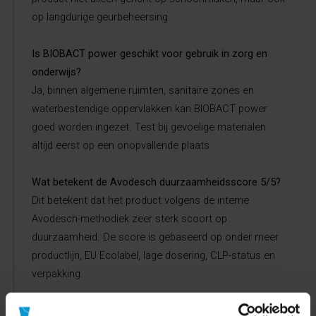
op langdurige geurbeheersing.
Is BIOBACT power geschikt voor gebruik in zorg en
onderwijs?
Ja, binnen algemene ruimten, sanitaire zones en
waterbestendige oppervlakken kan BIOBACT power
goed worden ingezet. Test bij gevoelige materialen
altijd eerst op een onopvallende plaats.
Wat betekent de Avodesch duurzaamheidsscore 5/5?
Dit betekent dat het product volgens de interne
Avodesch-methodiek zeer sterk scoort op
duurzaamheid. De score is gebaseerd op onder meer
productlijn, EU Ecolabel, lage dosering, CLP-status en
verpakking.
Is BIOBACT power CLP-geclassificeerd?