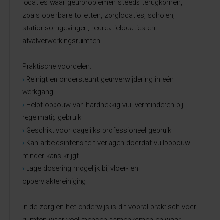
locaties waar geurproblemen steeds terugkomen,
zoals openbare toiletten, zorglocaties, scholen,
stationsomgevingen, recreatielocaties en
afvalverwerkingsruimten.
Praktische voordelen:
›
Reinigt en ondersteunt geurverwijdering in één
werkgang
›
Helpt opbouw van hardnekkig vuil verminderen bij
regelmatig gebruik
›
Geschikt voor dagelijks professioneel gebruik
›
Kan arbeidsintensiteit verlagen doordat vuilopbouw
minder kans krijgt
›
Lage dosering mogelijk bij vloer- en
oppervlaktereiniging
In de zorg en het onderwijs is dit vooral praktisch voor
ruimten waar veel mensen samenkomen en waar