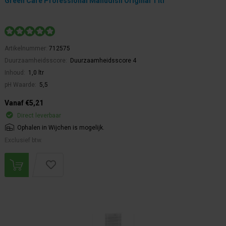
Green Care Professional Manudish Original 1 ltr
Artikelnummer:
712575
Duurzaamheidsscore:
Duurzaamheidsscore 4
Inhoud:
1,0 ltr
pH Waarde:
5,5
Vanaf €5,21
Direct leverbaar
Ophalen in Wijchen is mogelijk.
Exclusief btw.