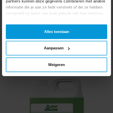
Duurzaamheidsscore:
Duurzaamheidsscore 5
partners kunnen deze gegevens combineren met andere
Inhoud:
1,0 ltr
informatie die je aan ze hebt verstrekt of die ze hebben
pH Waarde:
7,5
verzameld op basis van jouw gebruik van hun services.
€4,78
€5,97
Direct leverbaar
Alles toestaan
Ophalen in Wijchen is mogelijk.
Exclusief btw.
Aanpassen
Weigeren