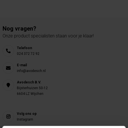
Nog vragen?
Onze product specialisten staan voor je klaar!
Telefoon
024 372 72 92
E-mail
info@avodesch.nl
Avodesch B.V.
Bijsterhuizen 50-12
6604 LZ Wijchen
Volg ons op
Instagram