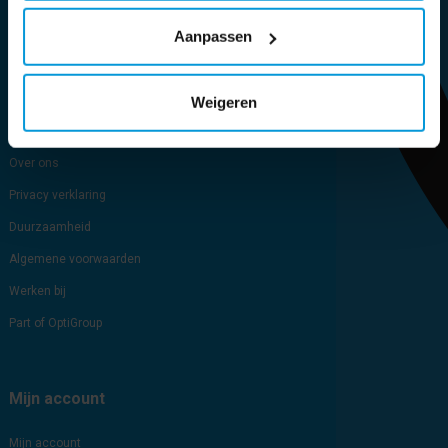
Aanpassen
Sitemap
Blog
Cookie verklaring
Weigeren
Brochure
Over ons
Privacy verklaring
Duurzaamheid
Algemene voorwaarden
Werken bij
Part of OptiGroup
Mijn account
Mijn account