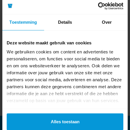
Volg ons op
Youtube
Volg ons op
Toestemming
Details
Over
Linkedin
Deze website maakt gebruik van cookies
We gebruiken cookies om content en advertenties te
Onze nieuwsbrief
personaliseren, om functies voor social media te bieden
Meld je aan
en om ons websiteverkeer te analyseren. Ook delen we
informatie over jouw gebruik van onze site met onze
Meld je aan voor onze nieuwsbrief en blijf op de hoogte van het laatste
partners voor social media, adverteren en analyse. Deze
nieuws en onze nieuwste producten.
partners kunnen deze gegevens combineren met andere
informatie die je aan ze hebt verstrekt of die ze hebben
verzameld op basis van jouw gebruik van hun services.
Subscribe
Unsubscribe
Alles toestaan
Informatie