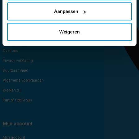
Aanpassen
Sitemap
Blog
Cookie verklaring
Weigeren
Brochure
Over ons
Privacy verklaring
Duurzaamheid
Algemene voorwaarden
Werken bij
Part of OptiGroup
Mijn account
Mijn account