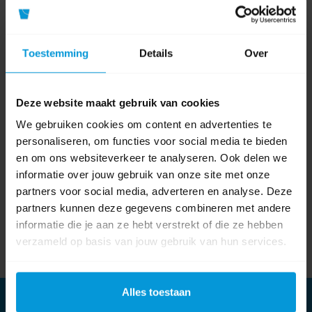
Volg ons op
Youtube
Volg ons op
Toestemming
Details
Over
Linkedin
Deze website maakt gebruik van cookies
We gebruiken cookies om content en advertenties te
Onze nieuwsbrief
personaliseren, om functies voor social media te bieden
Meld je aan
en om ons websiteverkeer te analyseren. Ook delen we
informatie over jouw gebruik van onze site met onze
Meld je aan voor onze nieuwsbrief en blijf op de hoogte van het laatste
partners voor social media, adverteren en analyse. Deze
nieuws en onze nieuwste producten.
partners kunnen deze gegevens combineren met andere
informatie die je aan ze hebt verstrekt of die ze hebben
verzameld op basis van jouw gebruik van hun services.
Subscribe
Unsubscribe
Alles toestaan
Informatie