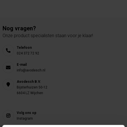
Nog vragen?
Onze product specialisten staan voor je klaar!
Telefoon
024 372 72 92
E-mail
info@avodesch.nl
Avodesch B.V.
Bijsterhuizen 50-12
6604 LZ Wijchen
Volg ons op
Instagram