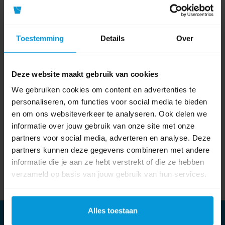
Volg ons op
Youtube
Volg ons op
Toestemming
Details
Over
Linkedin
Deze website maakt gebruik van cookies
We gebruiken cookies om content en advertenties te
Onze nieuwsbrief
personaliseren, om functies voor social media te bieden
Meld je aan
en om ons websiteverkeer te analyseren. Ook delen we
informatie over jouw gebruik van onze site met onze
Meld je aan voor onze nieuwsbrief en blijf op de hoogte van het laatste
partners voor social media, adverteren en analyse. Deze
nieuws en onze nieuwste producten.
partners kunnen deze gegevens combineren met andere
informatie die je aan ze hebt verstrekt of die ze hebben
verzameld op basis van jouw gebruik van hun services.
Subscribe
Unsubscribe
Alles toestaan
Informatie