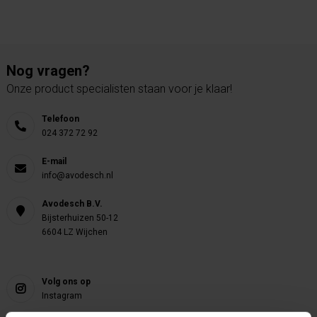
Nog vragen?
Onze product specialisten staan voor je klaar!
Telefoon
024 372 72 92
E-mail
info@avodesch.nl
Avodesch B.V.
Bijsterhuizen 50-12
6604 LZ Wijchen
Volg ons op
Instagram