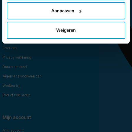
Aanpassen
Sitemap
Blog
Cookie verklaring
Weigeren
Brochure
Over ons
Privacy verklaring
Duurzaamheid
Algemene voorwaarden
Werken bij
Part of OptiGroup
Mijn account
Mijn account