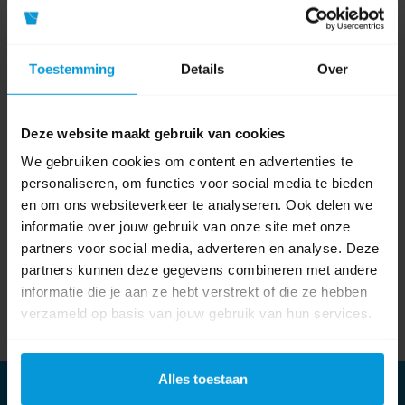
Volg ons op
Youtube
Volg ons op
Toestemming
Details
Over
Linkedin
Deze website maakt gebruik van cookies
We gebruiken cookies om content en advertenties te
Onze nieuwsbrief
personaliseren, om functies voor social media te bieden
Meld je aan
en om ons websiteverkeer te analyseren. Ook delen we
informatie over jouw gebruik van onze site met onze
Meld je aan voor onze nieuwsbrief en blijf op de hoogte van het laatste
partners voor social media, adverteren en analyse. Deze
nieuws en onze nieuwste producten.
partners kunnen deze gegevens combineren met andere
informatie die je aan ze hebt verstrekt of die ze hebben
verzameld op basis van jouw gebruik van hun services.
Subscribe
Unsubscribe
Alles toestaan
Informatie