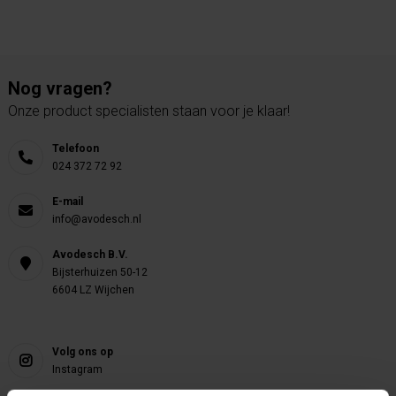
Nog vragen?
Onze product specialisten staan voor je klaar!
Telefoon
024 372 72 92
E-mail
info@avodesch.nl
Avodesch B.V.
Bijsterhuizen 50-12
6604 LZ Wijchen
Volg ons op
Instagram