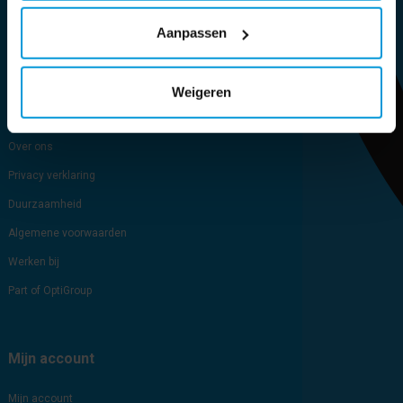
Aanpassen
Sitemap
Blog
Cookie verklaring
Weigeren
Brochure
Over ons
Privacy verklaring
Duurzaamheid
Algemene voorwaarden
Werken bij
Part of OptiGroup
Mijn account
Mijn account