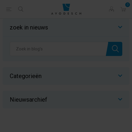
0
zoek in nieuws
Kliks: duurzaam doseren,
Categorieën
professioneel presteren
Nieuwsarchief
Kliks: duurzaam doseren, professioneel presteren