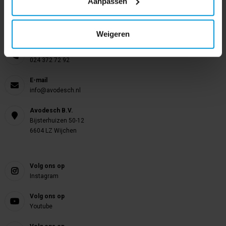
Aanpassen
Nog vragen?
Onze product specialisten staan voor je klaar!
Weigeren
Telefoon
024 372 72 92
E-mail
info@avodesch.nl
Avodesch B.V.
Bijsterhuizen 50-12
6604 LZ Wijchen
Volg ons op
Instagram
Volg ons op
Youtube