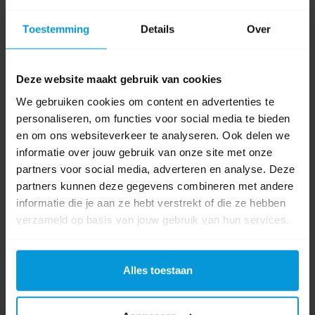
Formaat
120 cm x 100 mtr
Toestemming
Details
Over
Product labels
Deze website maakt gebruik van cookies
Tork
(159)
,
474610
(1)
We gebruiken cookies om content en advertenties te
personaliseren, om functies voor social media te bieden
0 beoordeling(en)
en om ons websiteverkeer te analyseren. Ook delen we
informatie over jouw gebruik van onze site met onze
Schrijf als eerste voor dit product een beoordeling
partners voor social media, adverteren en analyse. Deze
partners kunnen deze gegevens combineren met andere
informatie die je aan ze hebt verstrekt of die ze hebben
verzameld op basis van jouw gebruik van hun services.
Alles toestaan