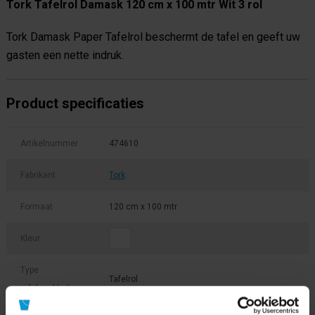
Tork Tafelrol Damask 120 cm x 100 mtr Wit 3 rol
Tork Damask Paper Tafelrol beschermt de tafel en geeft uw
gasten een nette indruk.
Product specificaties
Artikelnummer
474610
Fabrikant:
Tork
Formaat
120 cm x 100 mtr
Kleur
Type
Tafelrol
tafelaankleding