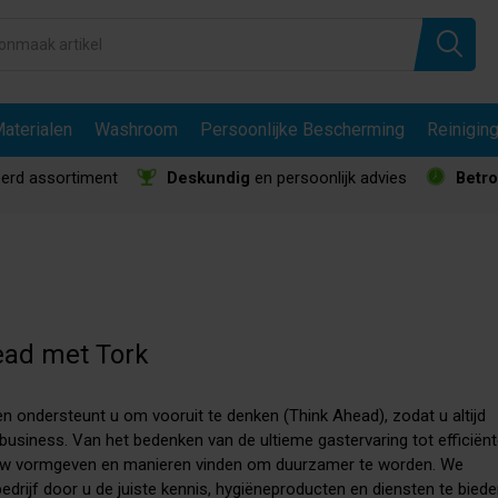
aterialen
Washroom
Persoonlijke Bescherming
Reinigin
erd assortiment
Deskundig
en persoonlijk advies
Betr
ead met Tork
 en ondersteunt u om vooruit te denken (Think Ahead), zodat u altijd
 business. Van het bedenken van de ultieme gastervaring tot efficiën
euw vormgeven en manieren vinden om duurzamer te worden. We
edrijf door u de juiste kennis, hygiëneproducten en diensten te bied