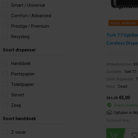
Smart / Universal
Comfort / Advanced
Prestige / Premium
Tork T7 OptiSe
Recycling
Coreless Dispe
Soort dispenser
Handdoek
Artikelnummer:
55
Systeem:
Tork T7
Poetspapier
Soort dispenser:
T
Toiletpapier
Kleur:
Zwart
Servet
€5,00
€61,35
Zeep
Direct leverba
Ophalen in Wi
Soort handdoek
Exclusief btw.
Z-vouw