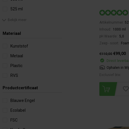
525 ml
Bekijk meer
Artikelnummer:
52
Inhoud:
1000 ml
Materiaal
pH Waarde:
5,0
Zeep - soort:
Foa
Kunststof
€99,00
€110,00
Metaal
Direct leverba
Plastic
Ophalen in Wi
Exclusief btw.
RVS
Productcertificaat
Blauwe Engel
Ecolabel
FSC