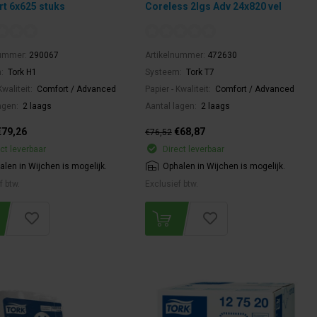
t 6x625 stuks
Coreless 2lgs Adv 24x820 vel
nummer:
290067
Artikelnummer:
472630
m:
Tork H1
Systeem:
Tork T7
Kwaliteit:
Comfort / Advanced
Papier - Kwaliteit:
Comfort / Advanced
agen:
2 laags
Aantal lagen:
2 laags
€79,26
€68,87
€76,52
ct leverbaar
Direct leverbaar
alen in Wijchen is mogelijk.
Ophalen in Wijchen is mogelijk.
f btw.
Exclusief btw.