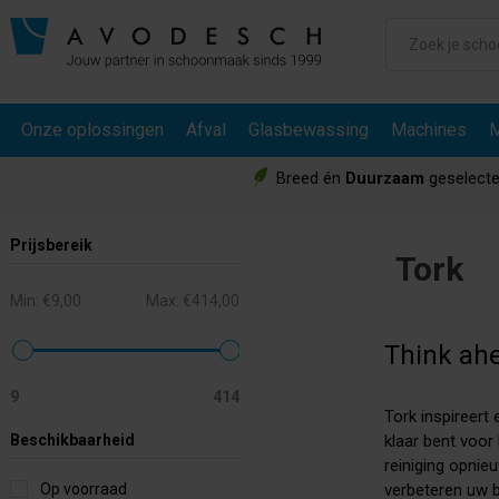
Onze oplossingen
Afval
Glasbewassing
Machines
M
Breed én
Duurzaam
geselecte
Prijsbereik
Tork
Min:
€9,00
Max:
€414,00
Think ah
9
414
Tork inspireert
Beschikbaarheid
klaar bent voor
reiniging opni
Op voorraad
verbeteren uw b