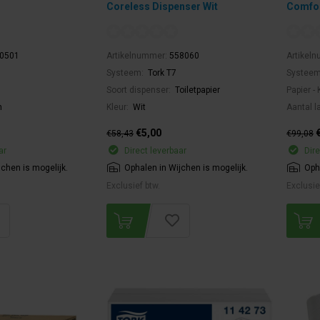
Coreless Dispenser Wit
Comfor
0501
Artikelnummer:
558060
Artikel
Systeem:
Tork T7
Systee
Soort dispenser:
Toiletpapier
Papier - 
m
Kleur:
Wit
Aantal l
€5,00
€58,43
€99,08
ar
Direct leverbaar
Dire
jchen is mogelijk.
Ophalen in Wijchen is mogelijk.
Oph
Exclusief btw.
Exclusie