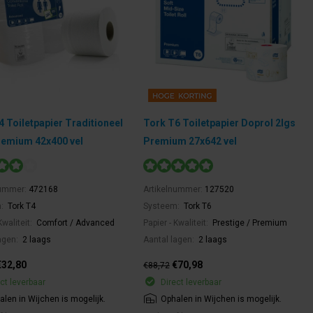
4 Toiletpapier Traditioneel
Tork T6 Toiletpapier Doprol 2lgs
remium 42x400 vel
Premium 27x642 vel
nummer:
472168
Artikelnummer:
127520
m:
Tork T4
Systeem:
Tork T6
Kwaliteit:
Comfort / Advanced
Papier - Kwaliteit:
Prestige / Premium
agen:
2 laags
Aantal lagen:
2 laags
€32,80
€70,98
€88,72
ct leverbaar
Direct leverbaar
alen in Wijchen is mogelijk.
Ophalen in Wijchen is mogelijk.