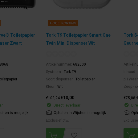
rve® Toiletpapier
Tork T9 Toiletpapier Smart One
Tork S
nser Zwart
Twin Mini Dispenser Wit
Geurne
8068
Artikelnummer:
682000
Artikel
Systeem:
Tork T9
Inhoud:
oiletpapier
Soort dispenser:
Toiletpapier
pH Waar
Kleur:
Wit
Zeep - s
€10,00
€103,24
€75,88
ar
Direct leverbaar
Dire
jchen is mogelijk.
Ophalen in Wijchen is mogelijk.
Oph
Exclusief btw.
Exclusie