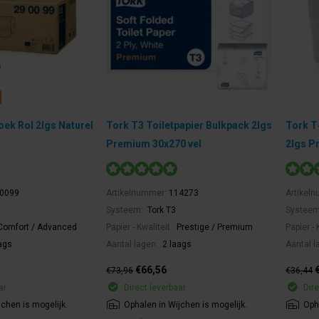
ek Rol 2lgs Naturel
Tork T3 Toiletpapier Bulkpack 2lgs
Tork T
Premium 30x270 vel
2lgs P
0099
Artikelnummer:
114273
Artikel
Systeem:
Tork T3
Systee
Comfort / Advanced
Papier - Kwaliteit:
Prestige / Premium
Papier - 
ags
Aantal lagen:
2 laags
Aantal l
€66,56
€73,96
€36,44
ar
Direct leverbaar
Dire
jchen is mogelijk.
Ophalen in Wijchen is mogelijk.
Oph