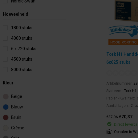
Nordic Swan
Hoeveelheid
1800 stuks
4000 stuks
6 x 720 stuks
Tork H1 Handdo
4500 stuks
6x625 stuks
8000 stuks
Kleur
Artikelnummer:
29
Systeem:
Tork H1
Beige
Papier - Kwaliteit:
Aantal lagen:
2 la
Blauw
€70,37
€87,96
Bruin
Direct leverba
Crème
Ophalen in Wi