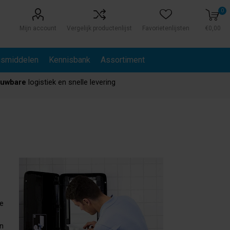
0
Mijn account
Vergelijk productenlijst
Favorietenlijsten
€0,00
gsmiddelen
Kennisbank
Assortiment
ouwbare
logistiek en snelle levering
te
en