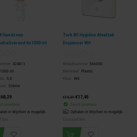
4 Handzeep
Tork B5 Hygiëne Afvalzak
utraliserend 6x1000 ml
Dispenser Wit
nummer:
424011
Artikelnummer:
566000
1000 ml
Materiaal:
Plastic
de:
5,0
Kleur:
Wit
oort:
Crème
€68,29
€17,45
€19,39
ct leverbaar
Direct leverbaar
alen in Wijchen is mogelijk.
Ophalen in Wijchen is mogelijk.
f btw.
Exclusief btw.