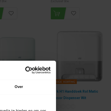
f btw.
Exclusief btw.
Over
2 Handdoek Multifold Mini
Tork H1 Handdoek Rol Matic
ser Wit
Sensor Dispenser Wit
 media te bieden en om ons