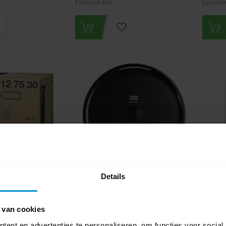
Exclusief btw.
Exclusie
Details
apier Doprol 2lgs
Tork T8 Toiletpapier Smart One
Tork H
 vel
Dispenser Zwart
Dispen
 van cookies
ent en advertenties te personaliseren, om functies voor social