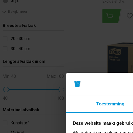
Grijs
Exclusief btw.
Bekijk meer
Breedte afvalzak
20 - 30 cm
30 - 40 cm
Lengte afvalzak in cm
Min:
40
Max:
100
40
100
Toestemming
Tork T6 Toiletp
Materiaal afvalbak
Comfort 27x714
Kunststof
Deze website maakt gebruik
We gebruiken cookies om cont