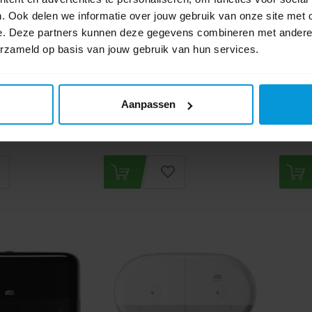
7530
Artikelnummer:
680008
Artikel
. Ook delen we informatie over jouw gebruik van onze site met 
Systeem:
Tork T8
Systee
e. Deze partners kunnen deze gegevens combineren met andere i
Comfort / Advanced
Soort dispenser:
Toiletpapier
Soort di
erzameld op basis van jouw gebruik van hun services.
ags
Kleur:
Zwart
Kleur:
W
€5,00
€30,07
€57,60
Aanpassen
ar
Direct leverbaar
Dire
jchen is mogelijk.
Ophalen in Wijchen is mogelijk.
Oph
Exclusief btw.
Exclusie