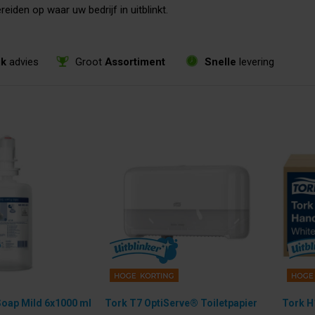
eiden op waar uw bedrijf in uitblinkt.
jk
advies
Groot
Assortiment
Snelle
levering
oap Mild 6x1000 ml
Tork T7 OptiServe® Toiletpapier
Tork H