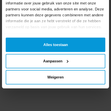
vaatwas
(52)
,
afwasmidel
(1)
,
Manudish
(2)
,
Green Care Professional
(84)
informatie over jouw gebruik van onze site met onze
partners voor social media, adverteren en analyse. Deze
partners kunnen deze gegevens combineren met andere
Bestanden
informatie die je aan ze hebt verstrekt of die ze hebben
verzameld op basis van jouw gebruik van hun services.
Productinformatieblad
Veiligheidsinformatieblad
Alles toestaan
0 beoordeling(en)
Aanpassen
Schrijf als eerste voor dit product een beoordeling
Weigeren