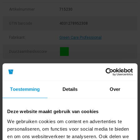
Artikelnummer
715230
GTIN barcode
4031278952308
Fabrikant:
Green Care Professional
Duurzaamheidsscore
Inhoud
5,0 ltr
pH Waarde
7,0
Toestemming
Details
Over
Productcertificaat
Ecolabel
Productcertificaat
Cradle to Cradle
Deze website maakt gebruik van cookies
We gebruiken cookies om content en advertenties te
Product labels
personaliseren, om functies voor social media te bieden
en om ons websiteverkeer te analyseren. Ook delen we