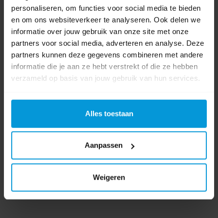
pH Waarde
5,5
personaliseren, om functies voor social media te bieden
en om ons websiteverkeer te analyseren. Ook delen we
Product labels
informatie over jouw gebruik van onze site met onze
partners voor social media, adverteren en analyse. Deze
Diversey
(109)
,
Suma
(32)
,
7511933
(1)
,
light
(1)
,
d1.2
(1)
,
mwe7
(1)
partners kunnen deze gegevens combineren met andere
informatie die je aan ze hebt verstrekt of die ze hebben
verzameld op basis van jouw gebruik van hun services.
Bestanden
Veiligheidsinformatieblad
Alles toestaan
Productinformatieblad
Aanpassen
0 beoordeling(en)
Weigeren
Schrijf als eerste voor dit product een beoordeling