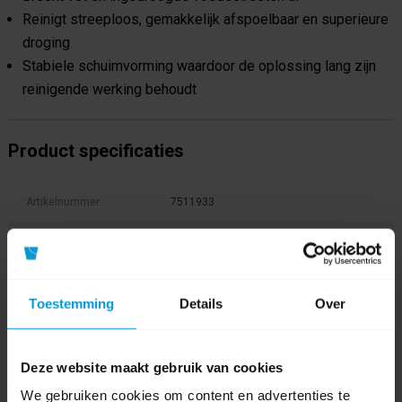
Reinigt streeploos, gemakkelijk afspoelbaar en superieure
droging
Stabiele schuimvorming waardoor de oplossing lang zijn
reinigende werking behoudt
Product specificaties
Artikelnummer
7511933
GTIN barcode
7615400747108
Fabrikant:
Diversey
Toestemming
Details
Over
Duurzaamheidsscore
Inhoud
1,0 ltr
Deze website maakt gebruik van cookies
We gebruiken cookies om content en advertenties te