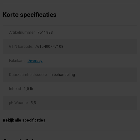
Korte specificaties
Artikelnummer:
7511933
GTIN barcode:
7615400747108
Fabrikant:
Diversey
Duurzaamheidsscore:
in behandeling
Inhoud:
1,0 ltr
pH Waarde:
5,5
Bekijk alle specificaties